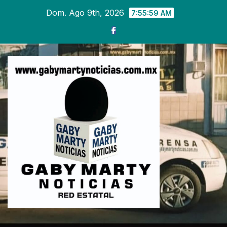
Ir
Dom. Ago 9th, 2026
7:56:02 AM
al
contenido