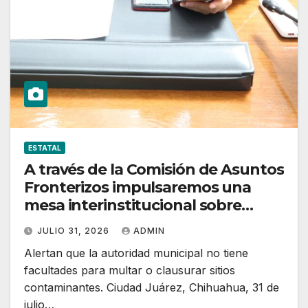
ESTATAL
A través de la Comisión de Asuntos
Fronterizos impulsaremos una
mesa interinstitucional sobre
contaminación: diputada Pérez
JULIO 31, 2026
ADMIN
Reyes
Alertan que la autoridad municipal no tiene
facultades para multar o clausurar sitios
contaminantes. Ciudad Juárez, Chihuahua, 31 de
julio…