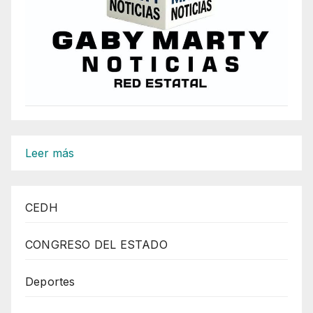
:
Leer más
Tras
intervención
CEDH
se
genera
CONGRESO DEL ESTADO
persecución
y
Deportes
detonaciones