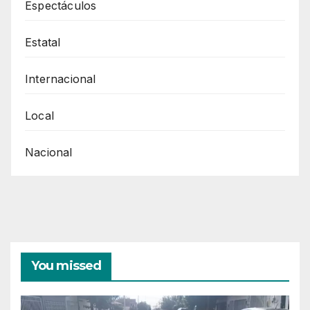
Espectáculos
de
arma
Estatal
de
fuego;
Internacional
hay
dos
Local
detenidos
Nacional
You missed