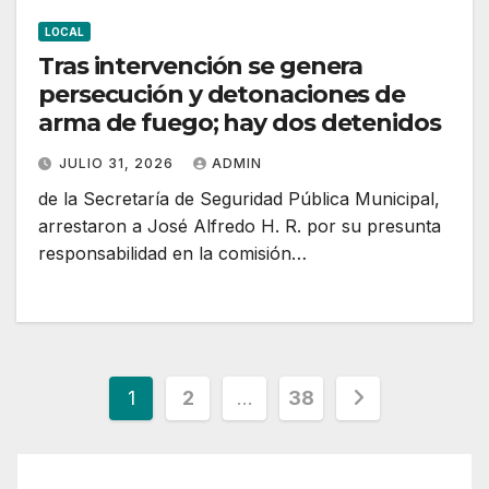
LOCAL
Tras intervención se genera
persecución y detonaciones de
arma de fuego; hay dos detenidos
JULIO 31, 2026
ADMIN
de la Secretaría de Seguridad Pública Municipal,
arrestaron a José Alfredo H. R. por su presunta
responsabilidad en la comisión…
Paginación
1
2
…
38
de
entradas