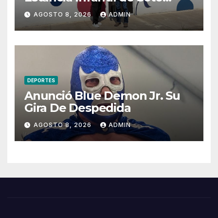
Máynez y refrenda
AGOSTO 8, 2026
ADMIN
compromiso con la niñez del
Distrito 13
DEPORTES
Anunció Blue Demon Jr. Su
Gira De Despedida
AGOSTO 8, 2026
ADMIN