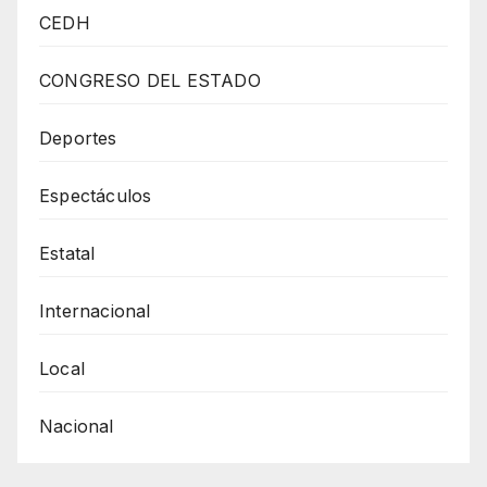
LA
CEDH
SECRETARÍA
DE
CONGRESO DEL ESTADO
TURISMO
PARA
Deportes
QUE
Espectáculos
PARRAL
Y
Estatal
GUERRERO
SEAN
Internacional
RECONOCIDOS
COMO
Local
PUEBLOS
Nacional
MÁGICOS