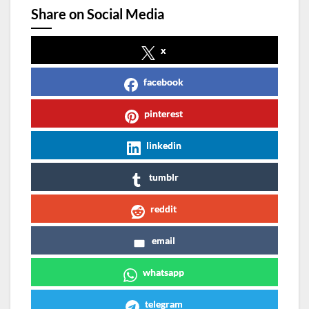
Share on Social Media
x
facebook
pinterest
linkedin
tumblr
reddit
email
whatsapp
telegram