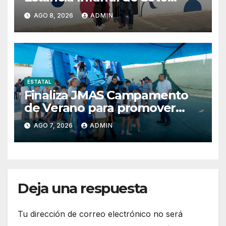
Máynez y refrenda
AGO 8, 2026
ADMIN
compromiso con la niñez del
Distrito 13
ESTATAL
Finaliza JMAS Campamento
de Verano para promover
cuidado del agua.
AGO 7, 2026
ADMIN
Deja una respuesta
Tu dirección de correo electrónico no será