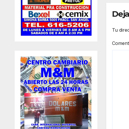
Col
Deja
Ob
Tu dire
Coment