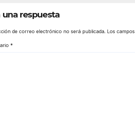
onia Álvaro
 una respuesta
regón
cción de correo electrónico no será publicada.
Los campos 
ario
*