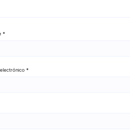
e
*
electrónico
*