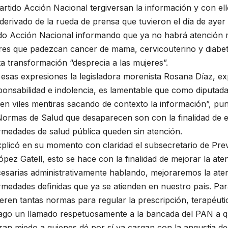
artido Acción Nacional tergiversan la información y con el
derivado de la rueda de prensa que tuvieron el día de ayer 
ido Acción Nacional informando que ya no habrá atención m
res que padezcan cancer de mama, cervicouterino y diabete
a transformación “desprecia a las mujeres”.
esas expresiones la legisladora morenista Rosana Díaz, ex
ponsabilidad e indolencia, es lamentable que como diputad
en viles mentiras sacando de contexto la información”, pun
ormas de Salud que desaparecen son con la finalidad de efi
rmedades de salud pública queden sin atención.
plicó en su momento con claridad el subsecretario de Pre
ópez Gatell, esto se hace con la finalidad de mejorar la a
esarias administrativamente hablando, mejoraremos la aten
medades definidas que ya se atienden en nuestro país. Par
eren tantas normas para regular la prescripción, terapéutic
ago un llamado respetuosamente a la bancada del PAN a qu
an miedo a quienes dé por sí ya cargan con la angustia d