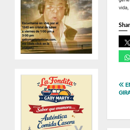
vida,
Shar
Na
E
GIR
de
en