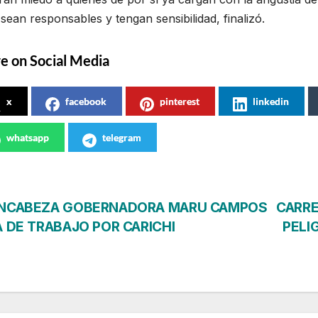
 sean responsables y tengan sensibilidad, finalizó.
e on Social Media
x
facebook
pinterest
linkedin
whatsapp
telegram
vegación
NCABEZA GOBERNADORA MARU CAMPOS
CARRE
A DE TRABAJO POR CARICHI
PELI
tradas