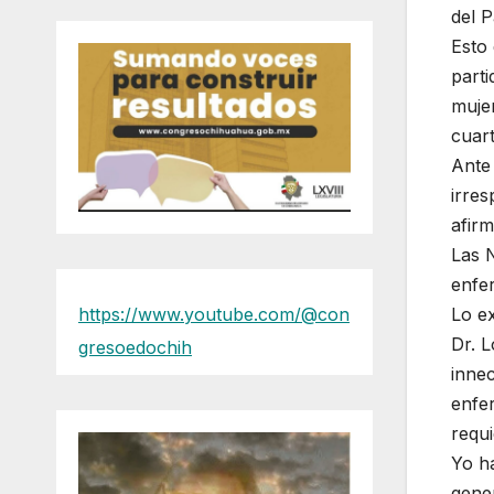
del P
Esto 
part
muje
cuart
Ante 
irres
afirm
Las N
enfe
https://www.youtube.com/@con
Lo ex
Dr. L
gresoedochih
innec
enfer
requi
Yo h
gener