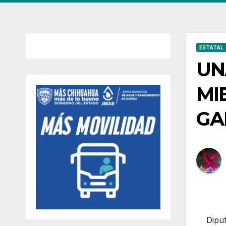
ESTATAL
UN
MI
GA
Dipu