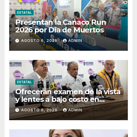
ESTATAL
Presentan la Canaco Run
2026 por Día de Muertos
AGOSTO 6, 2026
ADMIN
ESTATAL
Ofrecerán examen de la vista
y lentes a bajo costo en
Pueblito Mexicano
AGOSTO 6, 2026
ADMIN