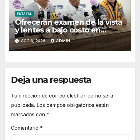
ESTATAL
Ofrecerán examen de la vista
y lentes a bajo costo en
Pueblito Mexicano
AGO 6, 2026
ADMIN
Deja una respuesta
Tu dirección de correo electrónico no será
publicada.
Los campos obligatorios están
marcados con
*
Comentario
*