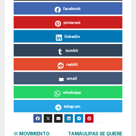
facebook
pinterest
linkedin
tumblr
reddit
email
whatsapp
telegram
Navegación
MOVIMIENTO
TAMAULIPAS SE QUIERE