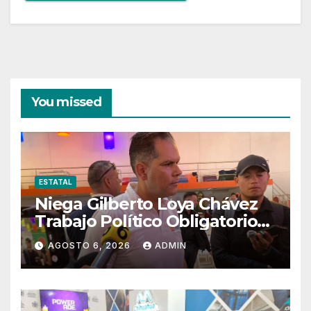
You missed
ESTATAL
Niega Gilberto Loya Chávez
Trabajo Político Obligatorio
De Exempleados De SSPE
AGOSTO 6, 2026
ADMIN