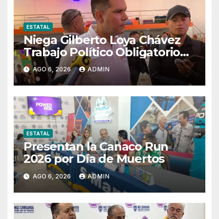
ESTATAL
Niega Gilberto Loya Chávez
Trabajo Político Obligatorio
De Exempleados De SSPE
AGO 6, 2026
ADMIN
ESTATAL
Presentan la Canaco Run
2026 por Día de Muertos
AGO 6, 2026
ADMIN