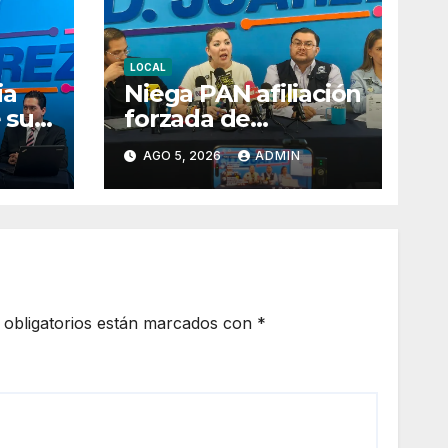
LOCAL
ia
Niega PAN afiliación
 su
forzada de
bo al
exempleados
AGO 5, 2026
ADMIN
al
estatales en Juárez
obligatorios están marcados con
*