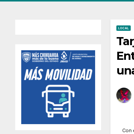
LOCAL
Tar
Ent
una
Con e