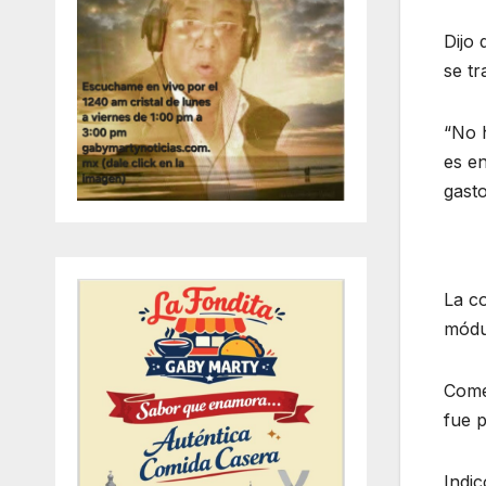
Dijo 
se tr
“No h
es e
gast
La co
módul
Come
fue p
Indic