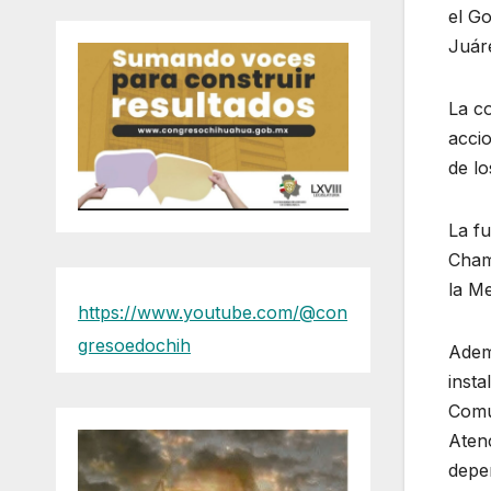
el Go
Juáre
La c
accio
de lo
La fu
Chami
la Me
https://www.youtube.com/@con
gresoedochih
Adem
insta
Comu
Atenc
depe