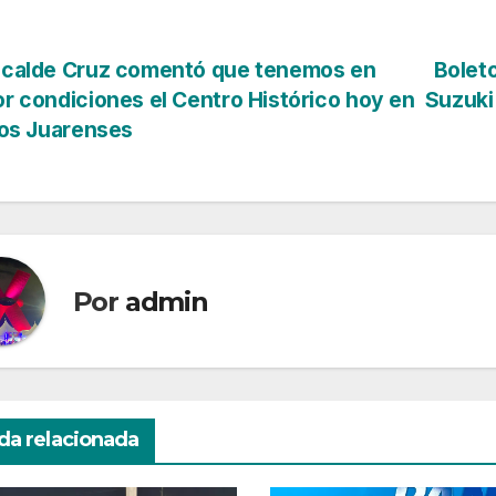
vegación
calde Cruz comentó que tenemos en
Bolet
r condiciones el Centro Histórico hoy en
Suzuki
los Juarenses
tradas
Por
admin
da relacionada