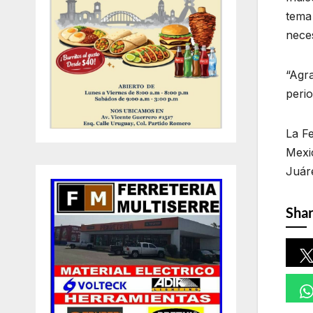
tema 
neces
“Agra
perio
La Fe
Mexic
Juár
Shar