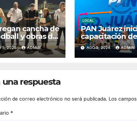
LOCAL
regan cancha de
PAN Juárez inic
dball y obras de
capacitación de
mbrado en
estructura rum
 5, 2026
ADMIN
AGO 5, 2026
ADMIN
res del Sur y
proceso elector
deras de Oriente
de 2027
 una respuesta
cción de correo electrónico no será publicada.
Los campos 
ario
*