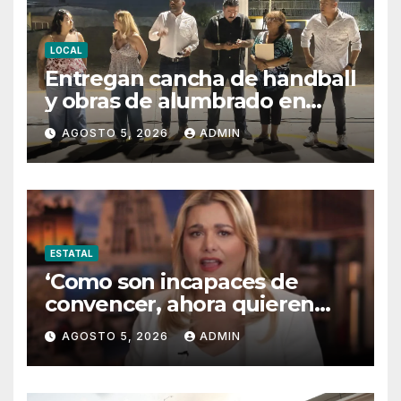
LOCAL
Entregan cancha de handball
y obras de alumbrado en
Torres del Sur y Praderas de
AGOSTO 5, 2026
ADMIN
Oriente
ESTATAL
‘Como son incapaces de
convencer, ahora quieren
censurar’
AGOSTO 5, 2026
ADMIN