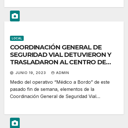
LOCAL
COORDINACIÓN GENERAL DE
SEGURIDAD VIAL DETUVIERON Y
TRASLADARON AL CENTRO DE
RECUPERACIÓN CÍVICA 80
JUNIO 19, 2023
ADMIN
CONDUCTORES MANEJABAN
Medio del operativo “Médico a Bordo” de este
BAJO LOS INFLUJOS DEL
pasado fin de semana, elementos de la
ALCOHOL
Coordinación General de Seguridad Vial…