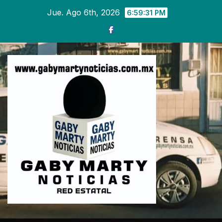
Ir
Jue. Ago 6th, 2026
6:59:32 PM
al
contenido