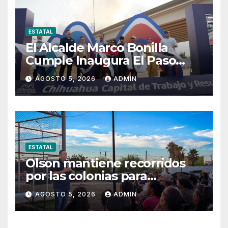
ESTATAL
El Alcalde Marco Bonilla
Cumple Inaugura El Paso
Superior De Fuerza Aérea Y
AGOSTO 5, 2026
ADMIN
Carretera Aldama
ESTATAL
Olson mantiene recorridos
por las colonias para
escuchar a las familias
AGOSTO 5, 2026
ADMIN