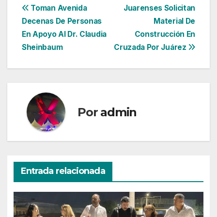
Navegación
Toman Avenida
Juarenses Solicitan
Decenas De Personas
Material De
de
En Apoyo Al Dr. Claudia
Construcción En
entradas
Sheinbaum
Cruzada Por Juárez
Por
admin
Entrada relacionada