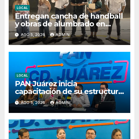
LOCAL
Entregan cancha de handball
y obras de alumbrado en
Torres del Sur y Praderas de
AGO 5, 2026
ADMIN
Oriente
LOCAL
PAN Juárez inicia
capacitación de su estructura
rumbo al proceso electoral de
AGO 5, 2026
ADMIN
2027