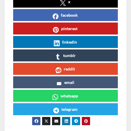
x
facebook
pinterest
linkedin
tumblr
reddit
email
whatsapp
telegram