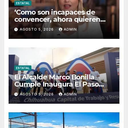
ESTATAL
‘Como son incapaces de
convencer, ahora quieren
censurar’
AGOSTO 5, 2026
ADMIN
ESTATAL
El Alcalde Marco Bonilla
Cumple Inaugura El Paso
Superior De Fuerza Aérea Y
AGOSTO 5, 2026
ADMIN
Carretera Aldama