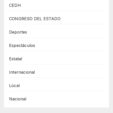
Mil
CEDH
Juarenses
Presidente
CONGRESO DEL ESTADO
Municipal
Cruz
Deportes
Pérez
Espectáculos
Cuéllar
Acompañado
Estatal
De
Su
Internacional
Familia
Y
Local
Funcionarios
Nacional
Municipales