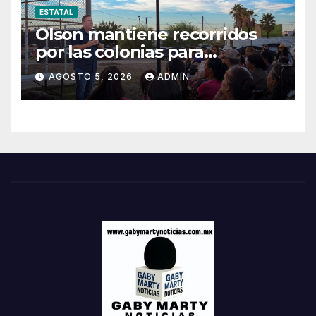
ESTATAL
Olson mantiene recorridos
por las colonias para
escuchar a las familias
AGOSTO 5, 2026
ADMIN