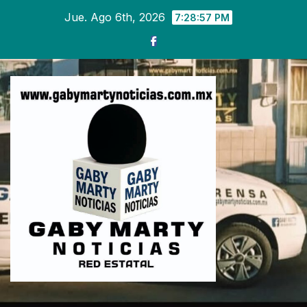
Ir
Jue. Ago 6th, 2026
7:28:58 PM
al
contenido