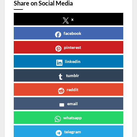
Share on Social Media
x
facebook
pinterest
linkedin
tumblr
reddit
email
whatsapp
telegram