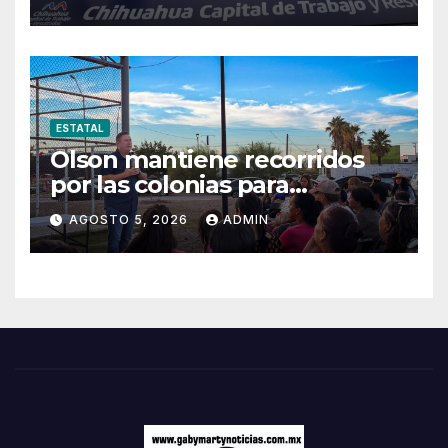
Carretera Aldama
ESTATAL
Olson mantiene recorridos
por las colonias para
escuchar a las familias
AGOSTO 5, 2026
ADMIN