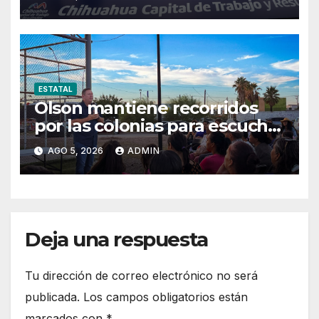
Carretera Aldama
ESTATAL
Olson mantiene recorridos
por las colonias para escuchar
a las familias
AGO 5, 2026
ADMIN
Deja una respuesta
Tu dirección de correo electrónico no será
publicada.
Los campos obligatorios están
marcados con
*