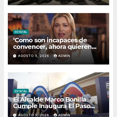
Oriente
ESTATAL
‘Como son incapaces de
convencer, ahora quieren
censurar’
AGOSTO 5, 2026
ADMIN
ESTATAL
El Alcalde Marco Bonilla
Cumple Inaugura El Paso
Superior De Fuerza Aérea Y
AGOSTO 5, 2026
ADMIN