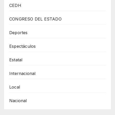
Claros
CEDH
En
Sancionar
CONGRESO DEL ESTADO
Legalmente
La
Deportes
Exposición
Espectáculos
Animal
A
Estatal
Explosiones
Intencionadas
Internacional
Local
Nacional