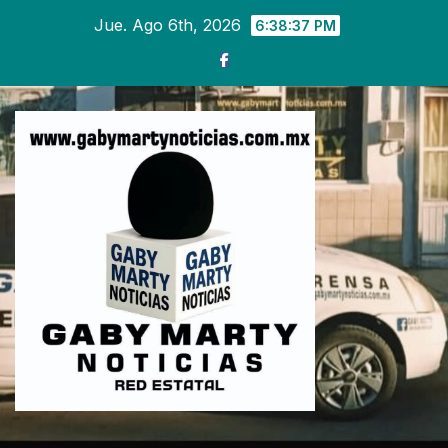
Ir
Jue. Ago 6th, 2026
6:38:39 PM
al
contenido