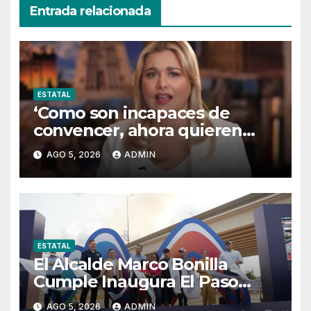
Entrada relacionada
ESTATAL
‘Como son incapaces de
convencer, ahora quieren
censurar’
AGO 5, 2026
ADMIN
ESTATAL
El Alcalde Marco Bonilla
Cumple Inaugura El Paso
Superior De Fuerza Aérea Y
AGO 5, 2026
ADMIN