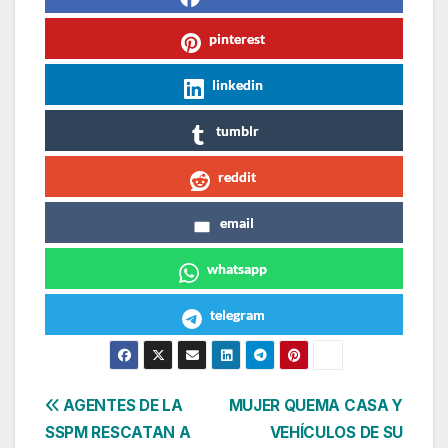
pinterest
linkedin
tumblr
reddit
email
whatsapp
telegram
Navegación
AGENTES DE LA
MUJER QUEMA CASA Y
SSPM RESCATAN A
VEHÍCULOS DE SU