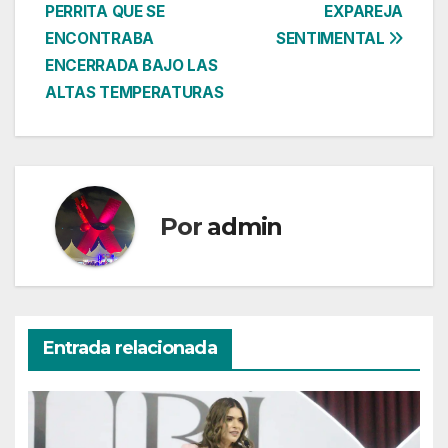
de
PERRITA QUE SE
EXPAREJA
entradas
ENCONTRABA
SENTIMENTAL
ENCERRADA BAJO LAS
ALTAS TEMPERATURAS
Por
admin
Entrada relacionada