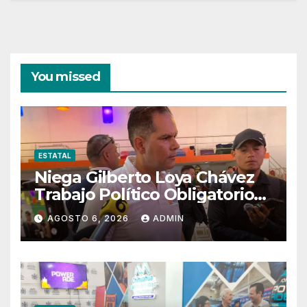
You missed
ESTATAL
Niega Gilberto Loya Chávez
Trabajo Político Obligatorio
De Exempleados De SSPE
AGOSTO 6, 2026
ADMIN