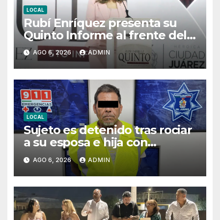
LOCAL
Rubí Enríquez presenta su
Quinto Informe al frente del
DIF Juárez y marca el cierre
AGO 6, 2026
ADMIN
de su gestión
LOCAL
Sujeto es detenido tras rociar
a su esposa e hija con
combustible para intentar
AGO 6, 2026
ADMIN
privarlas de la vida