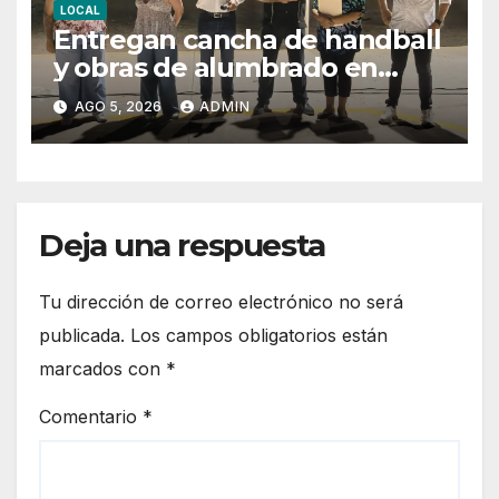
LOCAL
Entregan cancha de handball
y obras de alumbrado en
Torres del Sur y Praderas de
AGO 5, 2026
ADMIN
Oriente
Deja una respuesta
Tu dirección de correo electrónico no será
publicada.
Los campos obligatorios están
marcados con
*
Comentario
*