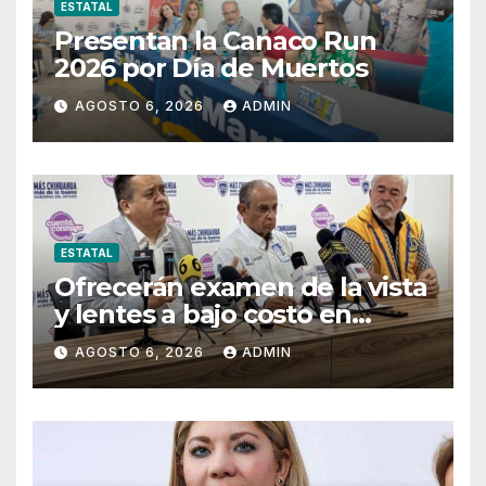
ESTATAL
Presentan la Canaco Run
2026 por Día de Muertos
AGOSTO 6, 2026
ADMIN
ESTATAL
Ofrecerán examen de la vista
y lentes a bajo costo en
Pueblito Mexicano
AGOSTO 6, 2026
ADMIN