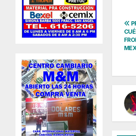
Na
P
CUÉ
de
FRO
MEX
en