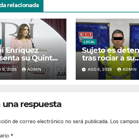
da relacionada
LOCAL
í Enríquez
Sujeto es deten
senta su Quinto
tras rociar a su
orme al frente
esposa e hija c
 6, 2026
ADMIN
AGO 6, 2026
ADMIN
 DIF Juárez y
combustible pa
ca el cierre de
intentar privarl
gestión
la vida
 una respuesta
cción de correo electrónico no será publicada.
Los campos 
ario
*