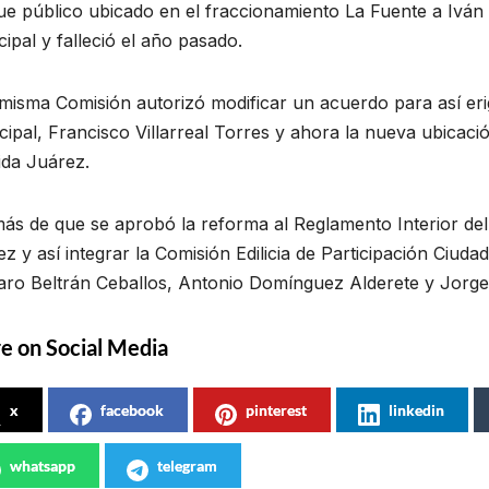
ue público ubicado en el fraccionamiento La Fuente a Iván
ipal y falleció el año pasado.
misma Comisión autorizó modificar un acuerdo para así er
ipal, Francisco Villarreal Torres y ahora la nueva ubicaci
ida Juárez.
ás de que se aprobó la reforma al Reglamento Interior de
z y así integrar la Comisión Edilicia de Participación Ciuda
ro Beltrán Ceballos, Antonio Domínguez Alderete y Jorge 
e on Social Media
x
facebook
pinterest
linkedin
whatsapp
telegram