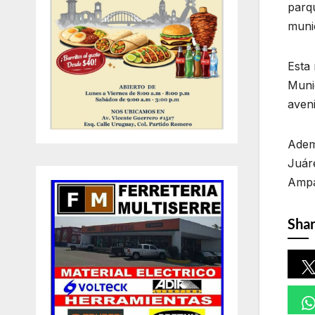
parq
munic
Esta 
Munic
aven
Adem
Juáre
Ampa
Shar