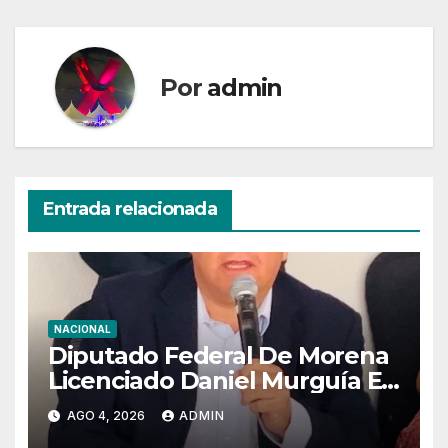
Por
admin
Entrada relacionada
NACIONAL
Diputado Federal De Morena
Licenciado Daniel Murguía En
Comisión En La Cámara De
AGO 4, 2026
ADMIN
Diputados