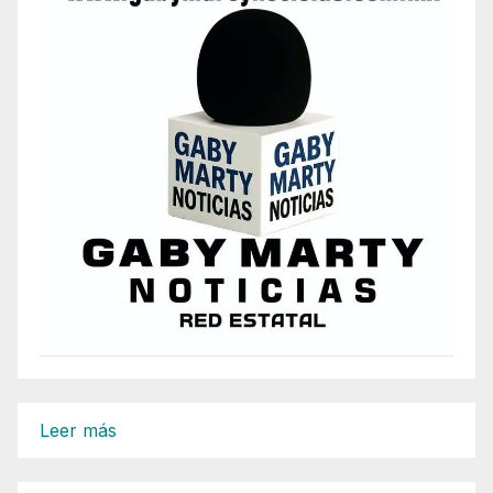
:
Leer más
Se