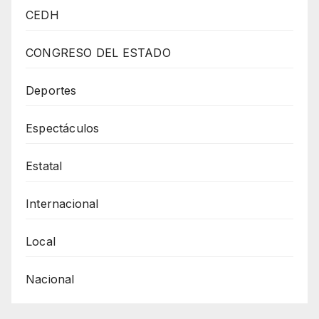
burla
CEDH
Sheinbaum
de
CONGRESO DEL ESTADO
Salinas
de
Deportes
Gortari
Espectáculos
y
Fox
Estatal
en
asamblea
Internacional
Local
Nacional