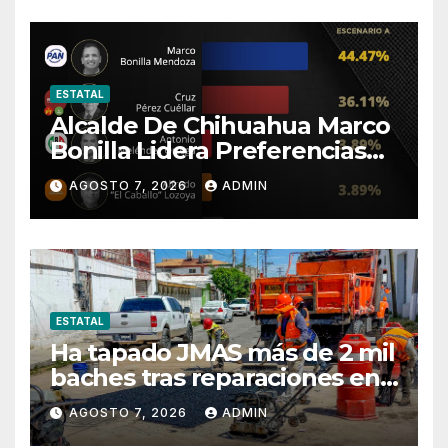
ESTATAL
Alcalde De Chihuahua Marco
Bonilla Lidera Preferencias
Electorales De Acuerdo A
AGOSTO 7, 2026
ADMIN
Encuestas
ESTATAL
Ha tapado JMAS más de 2 mil
baches tras reparaciones en
la ciudad.
AGOSTO 7, 2026
ADMIN