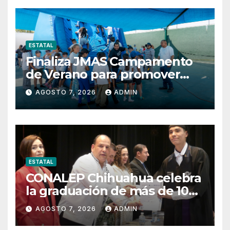
ESTATAL
Finaliza JMAS Campamento
de Verano para promover
cuidado del agua.
AGOSTO 7, 2026
ADMIN
ESTATAL
CONALEP Chihuahua celebra
la graduación de más de 100
estudiantes del Plantel
AGOSTO 7, 2026
ADMIN
Delicias