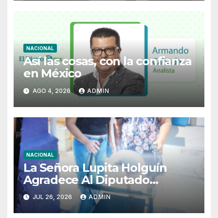
NACIONAL
Así las cosas, con la confianza
en México
AGO 4, 2026
ADMIN
NACIONAL
La Señora Lupita Holguín
Agradece Al Diputado
Federal Licenciado Daniel
JUL 26, 2026
ADMIN
Murguía Por Su Apoyo Valiosa