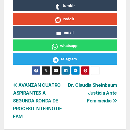
tumblr
reddit
email
whatsapp
telegram
Navegación
AVANZAN CUATRO
Dr. Claudia Sheinbaum
ASPIRANTES A
Justicia Ante
de
SEGUNDA RONDA DE
Feminicidio
entradas
PROCESO INTERNO DE
FAM