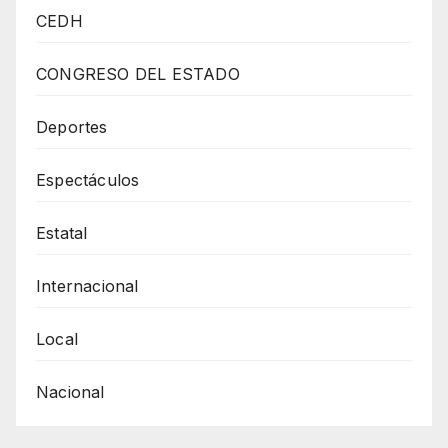
FISCAL
CEDH
A
LA
CONGRESO DEL ESTADO
EMPRESA
COMO
Deportes
LA
Espectáculos
RESPONSABLE
DE
Estatal
LA
VIOLENCIA
Internacional
EN
LA
Local
CIUDAD
Nacional