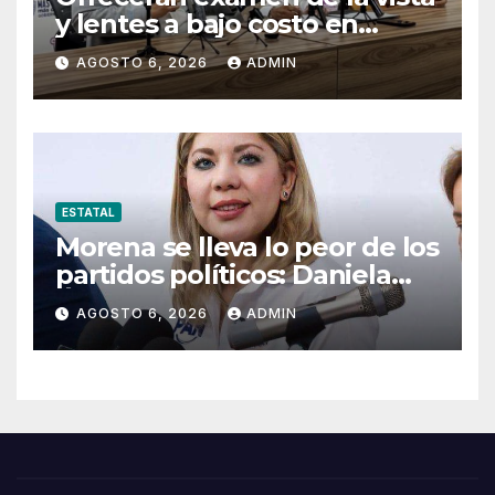
y lentes a bajo costo en
Pueblito Mexicano
AGOSTO 6, 2026
ADMIN
ESTATAL
Morena se lleva lo peor de los
partidos políticos: Daniela
Álvarez
AGOSTO 6, 2026
ADMIN