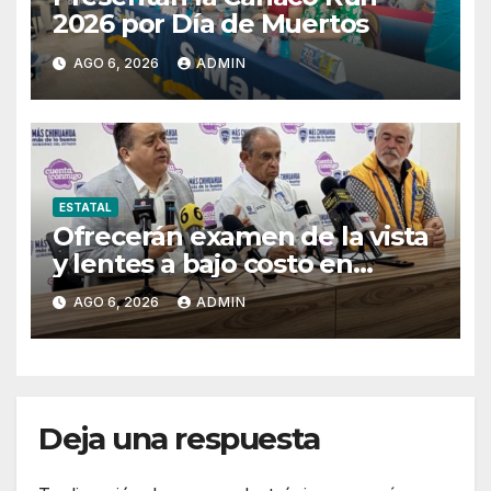
2026 por Día de Muertos
AGO 6, 2026
ADMIN
ESTATAL
Ofrecerán examen de la vista
y lentes a bajo costo en
Pueblito Mexicano
AGO 6, 2026
ADMIN
Deja una respuesta