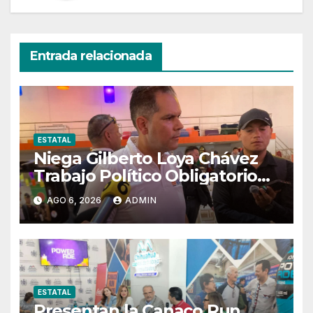
Entrada relacionada
ESTATAL
Niega Gilberto Loya Chávez
Trabajo Político Obligatorio
De Exempleados De SSPE
AGO 6, 2026
ADMIN
ESTATAL
Presentan la Canaco Run