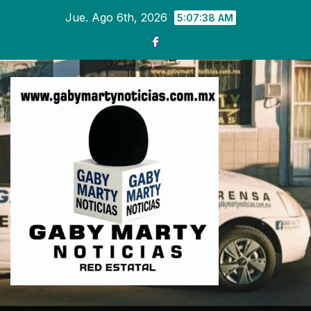
Ir
Jue. Ago 6th, 2026
5:07:39 AM
al
contenido