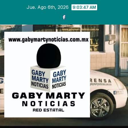
Ir
Jue. Ago 6th, 2026
9:03:48 AM
al
contenido