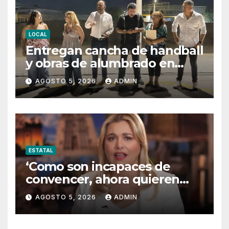
LOCAL
Entregan cancha de handball
y obras de alumbrado en
Torres del Sur y Praderas de
AGOSTO 5, 2026
ADMIN
Oriente
ESTATAL
‘Como son incapaces de
convencer, ahora quieren
censurar’
AGOSTO 5, 2026
ADMIN