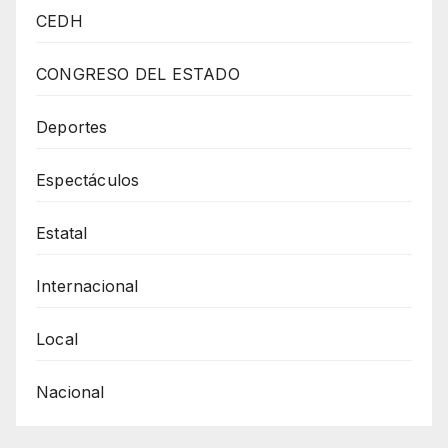
El
CEDH
GPPAN
A
CONGRESO DEL ESTADO
La
Gobernadora
Deportes
Contra
Espectáculos
Adoctrinamiento
A
Estatal
Través
De
Internacional
Textos
Gratuitos
Local
Nacional