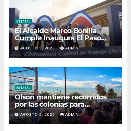
ESTATAL
El Alcalde Marco Bonilla
Cumple Inaugura El Paso
Superior De Fuerza Aérea Y
AGOSTO 5, 2026
ADMIN
Carretera Aldama
ESTATAL
Olson mantiene recorridos
por las colonias para
escuchar a las familias
AGOSTO 5, 2026
ADMIN