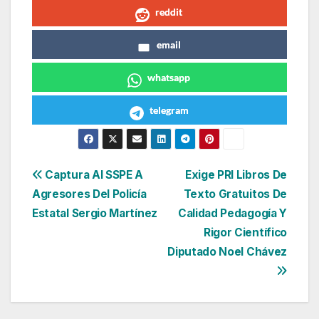
reddit
email
whatsapp
telegram
Navegación
Captura Al SSPE A
Exige PRI Libros De
Agresores Del Policía
Texto Gratuitos De
de
Estatal Sergio Martínez
Calidad Pedagogía Y
entradas
Rigor Científico
Diputado Noel Chávez