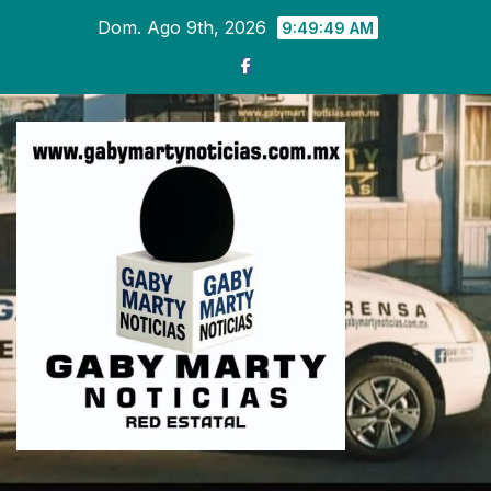
Ir
Dom. Ago 9th, 2026
9:49:50 AM
al
contenido