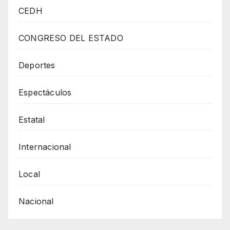
Gustavo
CEDH
De
La
CONGRESO DEL ESTADO
Rosa
Infraestructura
Deportes
Hídrica
Espectáculos
Para
Abastecer
Estatal
Agua
A
Internacional
Ciudadanos
En
Local
Región
Nacional
Centro
Sur