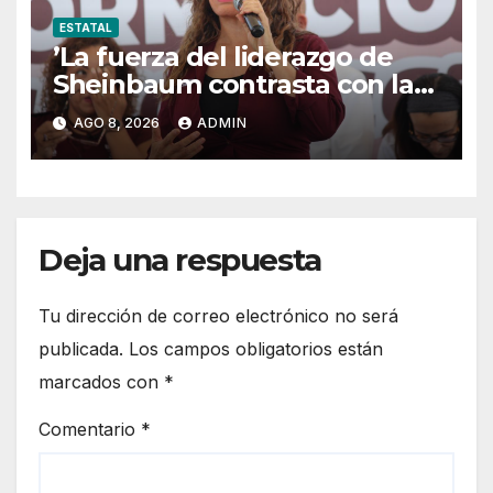
ESTATAL
’La fuerza del liderazgo de
Sheinbaum contrasta con la
postura de Maru Campos’:
AGO 8, 2026
ADMIN
María Antonieta
Deja una respuesta
Tu dirección de correo electrónico no será
publicada.
Los campos obligatorios están
marcados con
*
Comentario
*