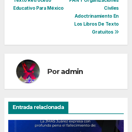
Texto Retroceso
PAN Y Organizaciones
de
Educativo Para México
Civiles
entradas
Adoctrinamiento En
Los Libros De Texto
Gratuitos
Por
admin
Entrada relacionada