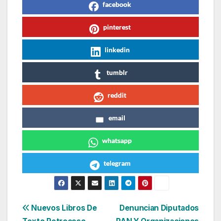
facebook
pinterest
linkedin
tumblr
reddit
email
whatsapp
telegram
Navegación
Nuevos Libros De
Denuncian Diputados