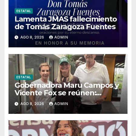
ESTATAL
Lamenta JMAS fallecimiento
de Tomás Zaragoza Fuentes
AGO 8, 2026
ADMIN
ESTATAL
Gobernadora Maru Campos y
Vicente Fox se reúnen:
llaman a recuperar
AGO 8, 2026
ADMIN
instituciones y fortalecer el
Estado de Derecho