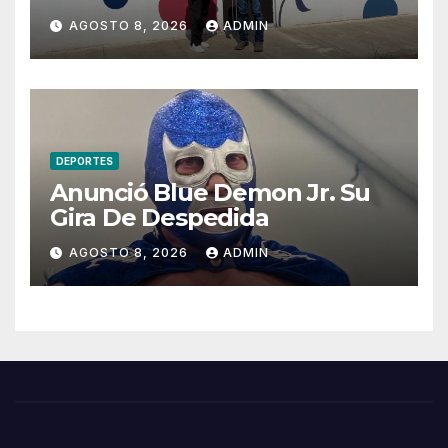
Máynez y refrenda
AGOSTO 8, 2026
ADMIN
compromiso con la niñez del
Distrito 13
DEPORTES
Anunció Blue Demon Jr. Su
Gira De Despedida
AGOSTO 8, 2026
ADMIN