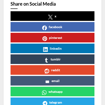
Share on Social Media
x
facebook
pinterest
linkedin
tumblr
reddit
email
whatsapp
telegram