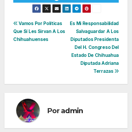
Navegación
Vamos Por Políticas
Es Mi Responsabilidad
Que Sí Les Sirvan A Los
Salvaguardar A Los
de
Chihuahuenses
Diputados Presidenta
entradas
Del H. Congreso Del
Estado De Chihuahua
Diputada Adriana
Terrazas
Por
admin