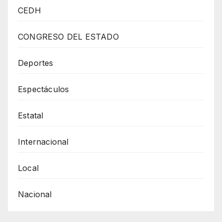
Diputada
CEDH
Andrea
Flores
CONGRESO DEL ESTADO
Registro
Estatal
Deportes
Para
Espectáculos
Menores
En
Estatal
Situación
De
Internacional
Orfandad
Local
Nacional