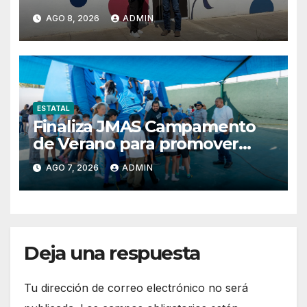
Máynez y refrenda
AGO 8, 2026
ADMIN
compromiso con la niñez del
Distrito 13
ESTATAL
Finaliza JMAS Campamento
de Verano para promover
cuidado del agua.
AGO 7, 2026
ADMIN
Deja una respuesta
Tu dirección de correo electrónico no será