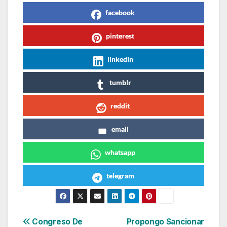
facebook
pinterest
linkedin
tumblr
reddit
email
whatsapp
telegram
Navegación
Congreso De
Propongo Sancionar