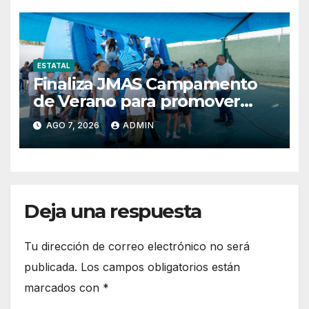
Distrito 13
ESTATAL
Finaliza JMAS Campamento
de Verano para promover
cuidado del agua.
AGO 7, 2026
ADMIN
Deja una respuesta
Tu dirección de correo electrónico no será
publicada.
Los campos obligatorios están
marcados con
*