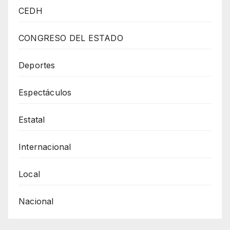
Contra
CEDH
Gobernadora
Maru
CONGRESO DEL ESTADO
Campos
Podrían
Deportes
Continuar
Espectáculos
Una
Vez
Estatal
De
Que
Internacional
Ya
No
Local
Tenga
Nacional
Fuero