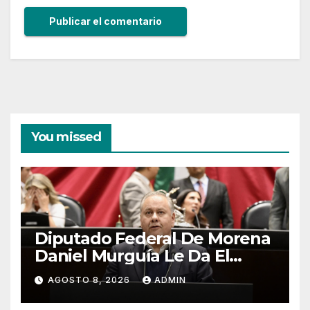
You missed
Diputado Federal De Morena
Daniel Murguía Le Da El
Pésame A La Familia
AGOSTO 8, 2026
ADMIN
Zaragoza Por La Pérdida De
Un Gran Empresario