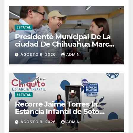
ESTATAL
Presidente Municipal De La
ciudad De Chihuahua Marco
Bonilla Mendoza Fue
AGOSTO 8, 2026
ADMIN
Recibido En La Colonia Álvaro
Obregón
ESTATAL
Recorre Jaime Torres la
Estancia Infantil de Soto
Máynez y refrenda
AGOSTO 8, 2026
ADMIN
compromiso con la niñez del