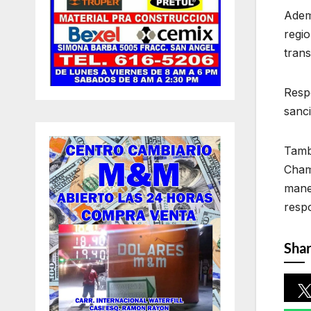
Adem
regio
trans
Respe
sanc
Tamb
Chami
maner
resp
Shar