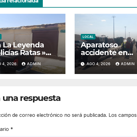
da relacionada
LOCAL
 La Leyenda
Aparatoso
licías Ratas »
accidente en
 Pintura Color
boulevard
 4, 2026
ADMIN
AGO 4, 2026
ADMIN
gro
independencia
cruce con aven
de las torres
 una respuesta
cción de correo electrónico no será publicada.
Los campos 
ario
*