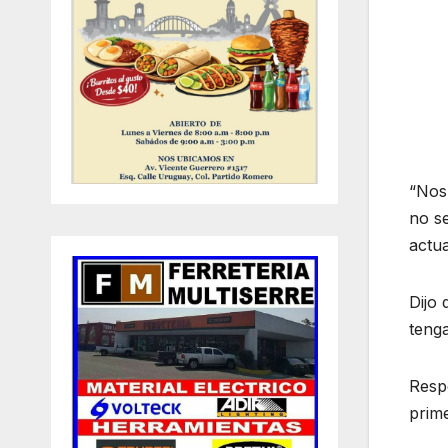
“Nos
no s
actu
Dijo 
tenga
Respe
prime