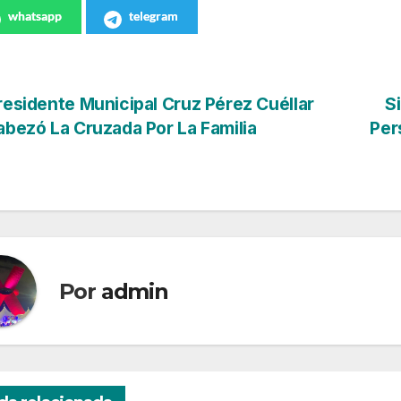
whatsapp
telegram
vegación
esidente Municipal Cruz Pérez Cuéllar
S
bezó La Cruzada Por La Familia
Per
tradas
Por
admin