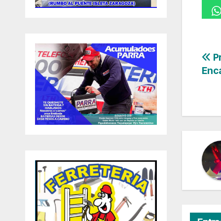
Na
Pr
Enca
de
en