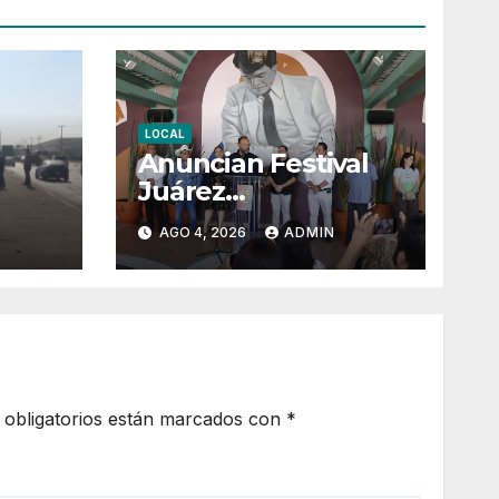
LOCAL
Anuncian Festival
Juárez
Juangabrielísimo
AGO 4, 2026
ADMIN
2026 con nueve
ida
días de actividades
obligatorios están marcados con
*