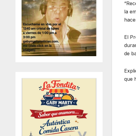
“Rec
la em
hacer
El Pr
duran
de ba
Expli
que h