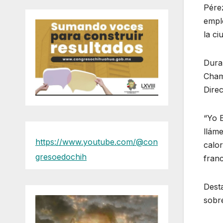
Pérez
emple
la ci
Dura
Chami
Direc
“Yo E
llám
https://www.youtube.com/@con
calor
gresoedochih
franc
Desta
sobre