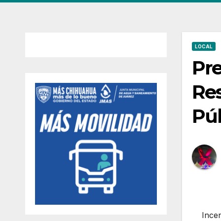
LOCAL
Pre
Res
Púb
Incen