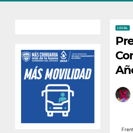
LOCAL
Pre
Con
Año
Frent