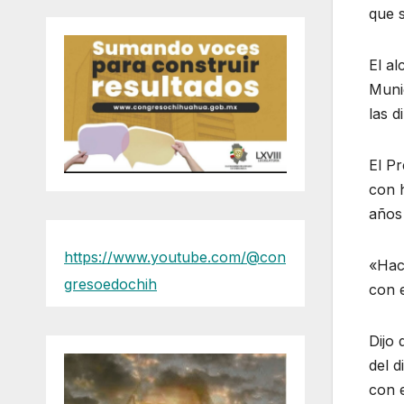
que s
El al
Muni
las d
El Pr
con h
años
https://www.youtube.com/@con
«Hac
gresoedochih
con e
Dijo 
del d
con e