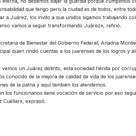
 eterna, no debemos bajar la guardia porque cumplimos con
onsabilidad que tengo pero la ciudad es de todos, entre t
r a Juárez, los invito a que unidos sigamos trabajando con 
anso vamos a seguir transformando Juárez», refirió.
cretaria de Bienestar del Gobierno Federal, Ariadna Montie
ipal quien rindió cuentas a los juarenses de los logros y a
vemos un Juárez distinto, esta sociedad herida por corrup
 conocido de la mejora de calidad de vida de los juarenses
nes de la patria y aquí también los atendemos.
in los funcionarios tiene vocación de servicio por eso seg
 Cuéllar», expresó.