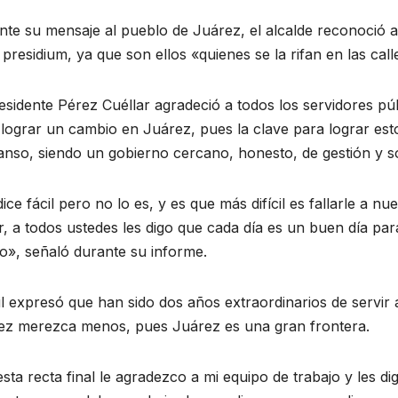
nte su mensaje al pueblo de Juárez, el alcalde reconoció
 presidium, ya que son ellos «quienes se la rifan en las call
residente Pérez Cuéllar agradeció a todos los servidores 
lograr un cambio en Juárez, pues la clave para lograr esto
anso, siendo un gobierno cercano, honesto, de gestión y s
ice fácil pero no lo es, y es que más difícil es fallarle a n
, a todos ustedes les digo que cada día es un buen día p
o», señaló durante su informe.
il expresó que han sido dos años extraordinarios de servir 
ez merezca menos, pues Juárez es una gran frontera.
sta recta final le agradezco a mi equipo de trabajo y les d