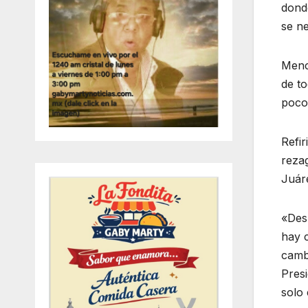
dond
se ne
Menci
de t
poco 
Refir
rezag
Juár
«Des
hay 
camb
Presi
solo 