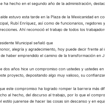
e ha hecho en el segundo año de la administración, desta
calde estuvo esta tarde en la Plaza de la Mexicanidad en c
cipal, Rubí Enríquez, así como de funcionarios, regidores
irecciones. Ahí reconoció el trabajo de todos los trabajad
esidente Municipal señaló que
onor, alegría y agradecimiento, hoy puede decir frente al
 de haber emprendido el camino de la transformación en Ju
e dos años hice un compromiso con ustedes y ustedes en 
ste proyecto, depositando algo muy valioso, su confianza»,
que este compromiso ha logrado romper la barrera más difíci
icho al hecho, del discurso al trabajo, por lo que el comp
l estilo juarense de hacer las cosas sin descanso y en equ