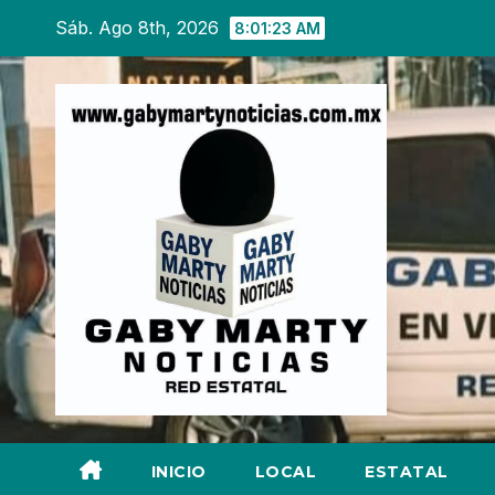
Ir
Sáb. Ago 8th, 2026
8:01:24 AM
al
contenido
INICIO
LOCAL
ESTATAL