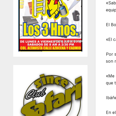
«Sab
equip
El B
«El c
Por s
son m
«Me 
que 
Ibáñ
En el