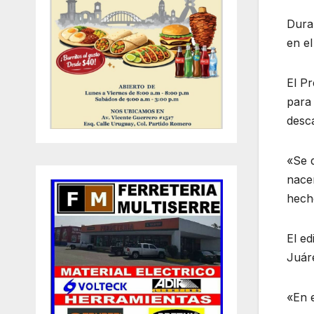
Dura
en el
El P
para 
desc
«Se d
nacer
hech
El ed
Juár
«En e