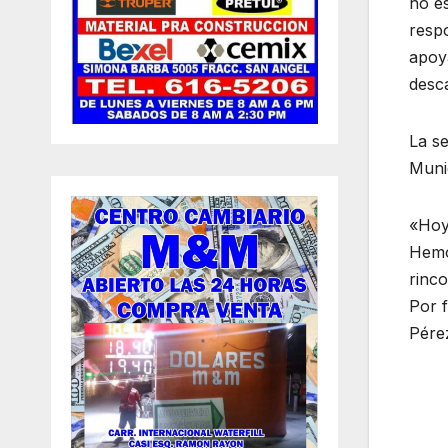
no es
resp
apoya
desc
La se
Munic
«Hoy 
Hemos
rinco
Por f
Pérez