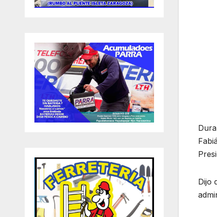
Duran
Fabi
Pres
Dijo
admin