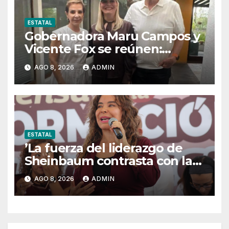
ESTATAL
Gobernadora Maru Campos y
Vicente Fox se reúnen:
llaman a recuperar
AGO 8, 2026
ADMIN
instituciones y fortalecer el
Estado de Derecho
ESTATAL
’La fuerza del liderazgo de
Sheinbaum contrasta con la
postura de Maru Campos’:
AGO 8, 2026
ADMIN
María Antonieta