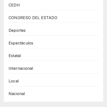
Municipal
CEDH
Cruz
Pérez
CONGRESO DEL ESTADO
Cuéllar
Dijo
Deportes
Que
Espectáculos
No
Busca
Estatal
Una
Confrontación
Internacional
Con
La
Local
Gobernadora
Nacional