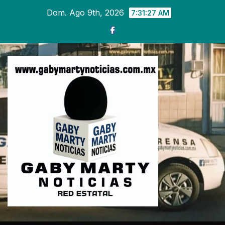
Ir
Dom. Ago 9th, 2026
7:31:29 AM
al
contenido