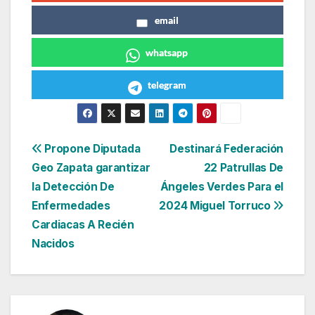
email
whatsapp
telegram
Navegación
Propone Diputada
Destinará Federación
Geo Zapata garantizar
22 Patrullas De
de
la Detección De
Ángeles Verdes Para el
entradas
Enfermedades
2024 Miguel Torruco
Cardiacas A Recién
Nacidos