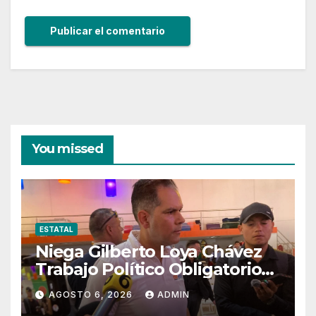
You missed
ESTATAL
Niega Gilberto Loya Chávez
Trabajo Político Obligatorio
De Exempleados De SSPE
AGOSTO 6, 2026
ADMIN