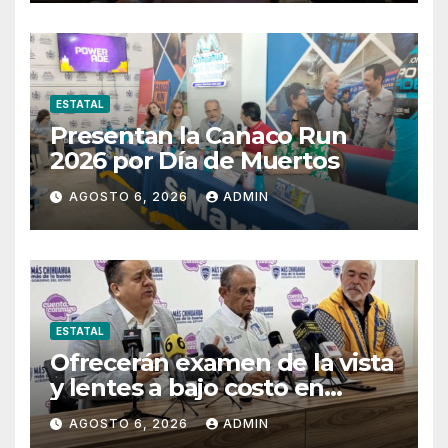
ESTATAL
Presentan la Canaco Run
2026 por Día de Muertos
AGOSTO 6, 2026
ADMIN
ESTATAL
Ofrecerán examen de la vista
y lentes a bajo costo en
Pueblito Mexicano
AGOSTO 6, 2026
ADMIN