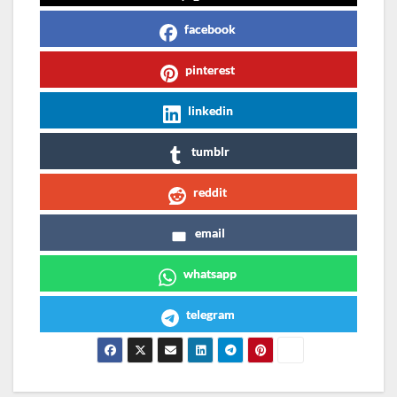
facebook
pinterest
linkedin
tumblr
reddit
email
whatsapp
telegram