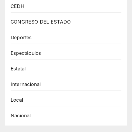
Municipal
CEDH
Cruz
Pérez
CONGRESO DEL ESTADO
Cuéllar
Acudió
Deportes
Al
Espectáculos
Juego
De
Estatal
Basquetbol
De
Internacional
La
Selección
Local
Mexicana
Nacional