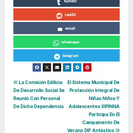
tumblr
reddit
email
whatsapp
telegram
Navegación
La Comisión Edilicia
El Sistema Municipal De
De Desarrollo Social Se
Protección Integral De
de
Reunió Con Personal
Niñas Niños Y
entradas
De Dicha Dependencia
Adolescentes SIPINNA
Participa En El
Campamento De
Verano DIF Antástico