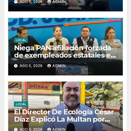
AGO 5, 2026
ADMIN
2027
LOCAL
Niega PAN afiliación forzada
de exempleados estatales en
Juárez
AGO 5, 2026
ADMIN
LOCAL
El Director De Ecología César
Díaz Explicó La Multan por
Contaminación Tras Incendio
AGO 5, 2026
ADMIN