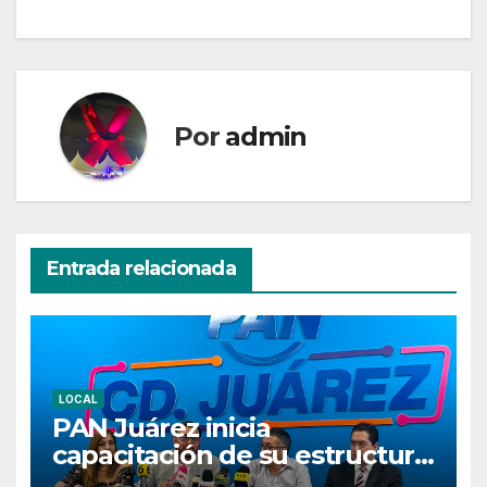
Por
admin
Entrada relacionada
LOCAL
PAN Juárez inicia
capacitación de su estructura
rumbo al proceso electoral de