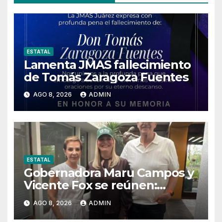
ESTATAL
Lamenta JMAS fallecimiento
de Tomás Zaragoza Fuentes
AGO 8, 2026
ADMIN
ESTATAL
Gobernadora Maru Campos y
Vicente Fox se reúnen:
llaman a recuperar
AGO 8, 2026
ADMIN
instituciones y fortalecer el