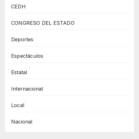
De
CEDH
20
Años
CONGRESO DEL ESTADO
A
Quienes
Deportes
Coaccionen
Espectáculos
A
Menores
Estatal
A
Actividades
Internacional
Delictuosas
Local
Nacional