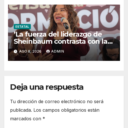
Estado de Derecho
ESTATAL
’La fuerza del liderazgo de
Sheinbaum contrasta con la
postura de Maru Campos’:
AGO 8, 2026
ADMIN
María Antonieta
Deja una respuesta
Tu dirección de correo electrónico no será
publicada.
Los campos obligatorios están
marcados con
*