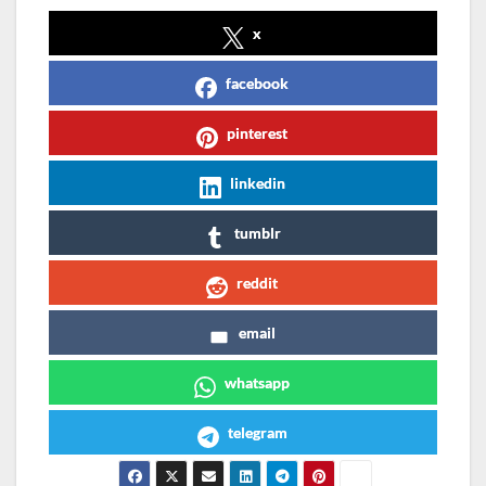
x
facebook
pinterest
linkedin
tumblr
reddit
email
whatsapp
telegram