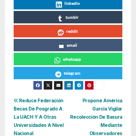
linkedin
tumblr
reddit
email
whatsapp
telegram
Navegación
Reduce Federación
Propone América
Becas De Posgrado A
García Vigilar
de
La UACH Y A Otras
Recolección De Basura
entradas
Universidades A Nivel
Mediante
Nacional
Observadores