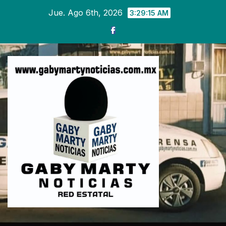
Ir
Jue. Ago 6th, 2026
3:29:17 AM
al
contenido