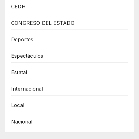
Chihuahua
CEDH
Del
Doceavo
CONGRESO DEL ESTADO
Al
Octavo
Deportes
Lugar
Espectáculos
En
El
Estatal
ICE
2023
Internacional
Local
Nacional