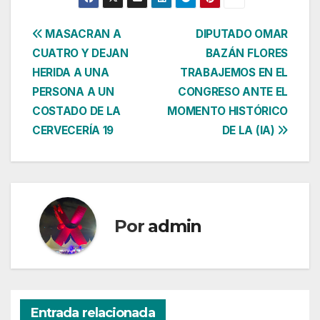
Navegación
MASACRAN A
DIPUTADO OMAR
CUATRO Y DEJAN
BAZÁN FLORES
de
HERIDA A UNA
TRABAJEMOS EN EL
entradas
PERSONA A UN
CONGRESO ANTE EL
COSTADO DE LA
MOMENTO HISTÓRICO
CERVECERÍA 19
DE LA (IA)
Por
admin
Entrada relacionada