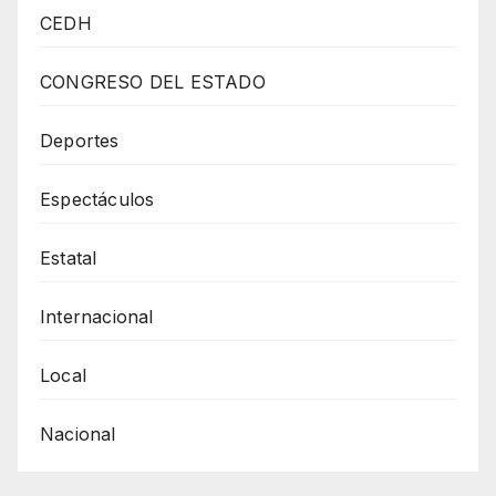
CON
CEDH
CARÁCTER
DE
CONGRESO DEL ESTADO
SEGURIDAD
NACIONAL
Deportes
NO
Espectáculos
PODRÁN
DETENERSE
Estatal
CON
AMPAROS
Internacional
Y
MEDIDAS
Local
CAUTELARES
Nacional
DE
PRIVADOS