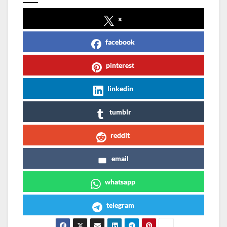
x
facebook
pinterest
linkedin
tumblr
reddit
email
whatsapp
telegram