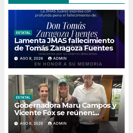
ESTATAL
Lamenta JMAS fallecimiento
de Tomás Zaragoza Fuentes
AGO 8, 2026
ADMIN
ESTATAL
Gobernadora Maru Campos y
Vicente Fox se reúnen:
llaman a recuperar
AGO 8, 2026
ADMIN
instituciones y fortalecer el