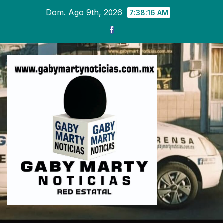
Ir
Dom. Ago 9th, 2026
7:38:17 AM
al
contenido