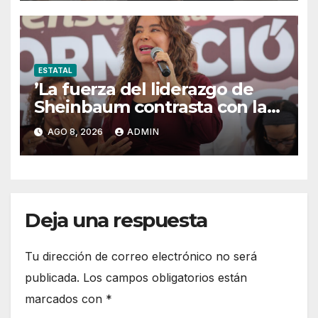
Estado de Derecho
ESTATAL
’La fuerza del liderazgo de
Sheinbaum contrasta con la
postura de Maru Campos’:
AGO 8, 2026
ADMIN
María Antonieta
Deja una respuesta
Tu dirección de correo electrónico no será
publicada.
Los campos obligatorios están
marcados con
*