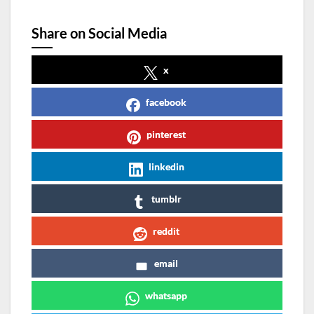
Share on Social Media
x
facebook
pinterest
linkedin
tumblr
reddit
email
whatsapp