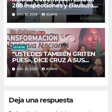
288 inspecciones y clausura
17 establecimientos durante
AGO 10, 2026
ADMIN
la última semana
ESTATAL
“USTEDES TAMBIÉN GRITEN
PUES», DICE CRUZ A SUS
ACARREADOS TRAS SER
AGO 10, 2026
ADMIN
CORRIDO DE ASAMBLEA DE
MORENA
Deja una respuesta