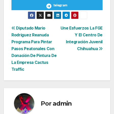
telegram
Navegación
Diputado Mario
Une Esfuerzos La FGE
Rodríguez Reanuda
Y El Centro De
de
Programa Para Pintar
Integración Juvenil
entradas
Pasos Peatonales Con
Chihuahua
Donación De Pintura De
La Empresa Cactus
Traffic
Por
admin