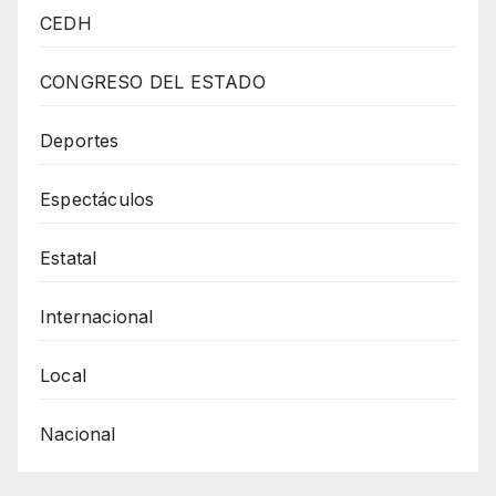
De
CEDH
Cinco
Mil
CONGRESO DEL ESTADO
Padres
De
Deportes
Familia
Espectáculos
Exigen
Al
Estatal
Gobernadora
Maru
Internacional
Campos
Entregue
Local
Los
Nacional
Libros
De