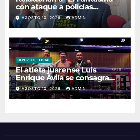
con ataque a policías
estatales en Aldama del 4 de
AGOSTO 10, 2026
ADMIN
agosto
DEPORTES
LOCAL
El atleta juarense Luis
Enrique Ávila se consagra
subcampeón en el
AGOSTO 10, 2026
ADMIN
Campeonato Mundial WKU
2026 en Berlín