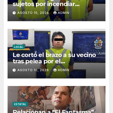
sujetos por incendiar
camioneta; fueron detenidos
AGOSTO 10, 2026
ADMIN
por agredir a oficiales
LOCAL
Le cortó el brazo a su vecino
tras pelea por el
estacionamiento
AGOSTO 10, 2026
ADMIN
ESTATAL
Relacionan a “El Fantasma”