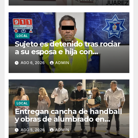
LOCAL
Sujeto es detenido tras rociar
a su esposa e hija con
combustible para intentar
AGO 6, 2026
ADMIN
privarlas de la vida
LOCAL
Entregan cancha de handball
y obras de alumbrado en
Torres del Sur y Praderas de
AGO 5, 2026
ADMIN
Oriente