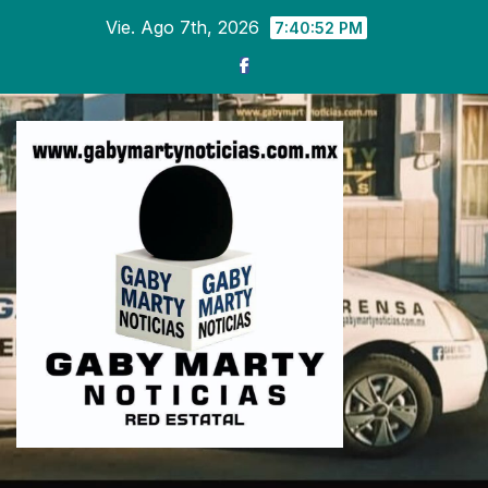
Ir
Vie. Ago 7th, 2026
7:40:53 PM
al
contenido