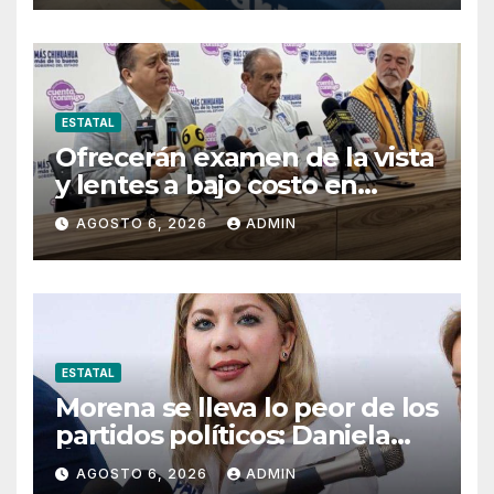
ESTATAL
Ofrecerán examen de la vista
y lentes a bajo costo en
Pueblito Mexicano
AGOSTO 6, 2026
ADMIN
ESTATAL
Morena se lleva lo peor de los
partidos políticos: Daniela
Álvarez
AGOSTO 6, 2026
ADMIN