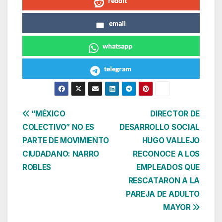
reddit
email
whatsapp
telegram
Navegación
“MÉXICO
DIRECTOR DE
COLECTIVO” NO ES
DESARROLLO SOCIAL
de
PARTE DE MOVIMIENTO
HUGO VALLEJO
entradas
CIUDADANO: NARRO
RECONOCE A LOS
ROBLES
EMPLEADOS QUE
RESCATARON A LA
PAREJA DE ADULTO
MAYOR