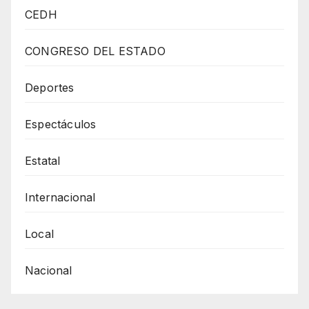
FERIA
CEDH
POR
LA
CONGRESO DEL ESTADO
PAZ
LA
Deportes
IGUALDAD
Espectáculos
Y
UNA
Estatal
VIDA
LIBRE
Internacional
PARA
NIÑAS,
Local
NIÑOS
Nacional
Y
ADOLESCENTES