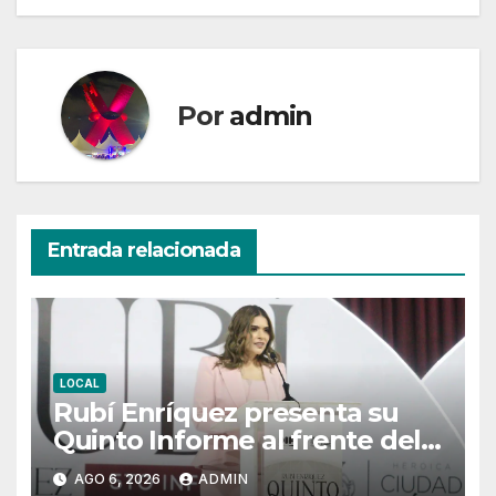
Por
admin
Entrada relacionada
LOCAL
Rubí Enríquez presenta su
Quinto Informe al frente del
DIF Juárez y marca el cierre
AGO 6, 2026
ADMIN
de su gestión