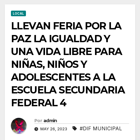
A
LA
LOCAL
ESCUELA
LLEVAN FERIA POR LA
SECUNDARIA
PAZ LA IGUALDAD Y
FEDERAL
4
UNA VIDA LIBRE PARA
NIÑAS, NIÑOS Y
ADOLESCENTES A LA
ESCUELA SECUNDARIA
FEDERAL 4
Por
admin
#DIF MUNICIPAL
MAY 26, 2023