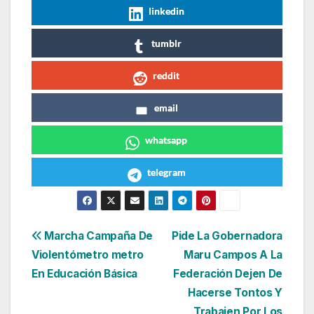
linkedin
tumblr
reddit
email
whatsapp
telegram
Navegación
Marcha Campaña De
Pide La Gobernadora
Violentómetro metro
Maru Campos A La
de
En Educación Básica
Federación Dejen De
entradas
Hacerse Tontos Y
Trabajen Por Los