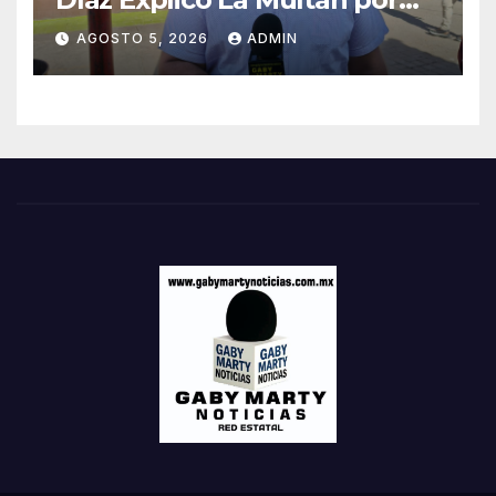
Contaminación Tras Incendio
AGOSTO 5, 2026
ADMIN
De Llantas