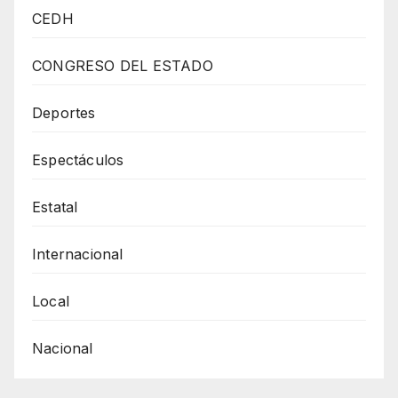
Causas
CEDH
Que
Generaron
CONGRESO DEL ESTADO
El
motín
Deportes
En
Espectáculos
Cereso
De
Estatal
Cd
Juárez
Internacional
Están
Regresando
Local
Diputado
Nacional
De
la