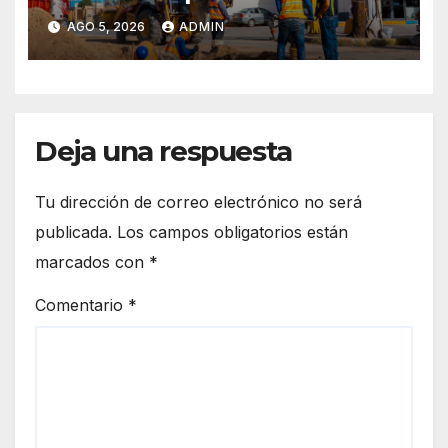
hundimiento en colector.
AGO 5, 2026
ADMIN
Deja una respuesta
Tu dirección de correo electrónico no será
publicada.
Los campos obligatorios están
marcados con
*
Comentario
*