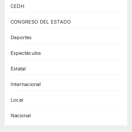
VILLAHERMOSA
CEDH
DE
LA
CONGRESO DEL ESTADO
MÁS
HERMOSA
Deportes
COLONIA
Espectáculos
DEL
MUNDO
Estatal
CELEBRA
51
Internacional
AÑOS
Local
Nacional