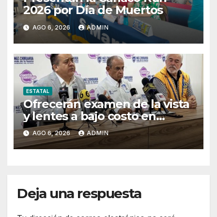
2026 por Día de Muertos
AGO 6, 2026
ADMIN
ESTATAL
Ofrecerán examen de la vista
y lentes a bajo costo en
Pueblito Mexicano
AGO 6, 2026
ADMIN
Deja una respuesta