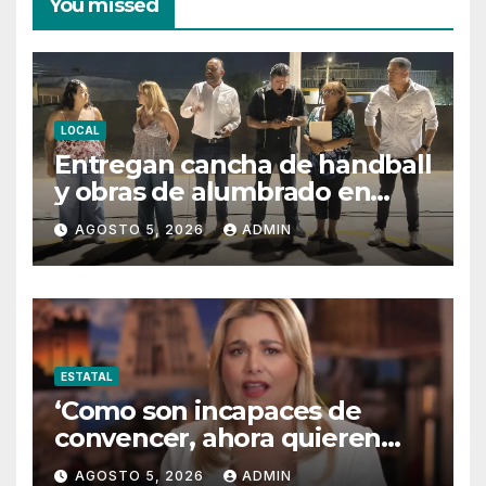
You missed
LOCAL
Entregan cancha de handball
y obras de alumbrado en
Torres del Sur y Praderas de
AGOSTO 5, 2026
ADMIN
Oriente
ESTATAL
‘Como son incapaces de
convencer, ahora quieren
censurar’
AGOSTO 5, 2026
ADMIN