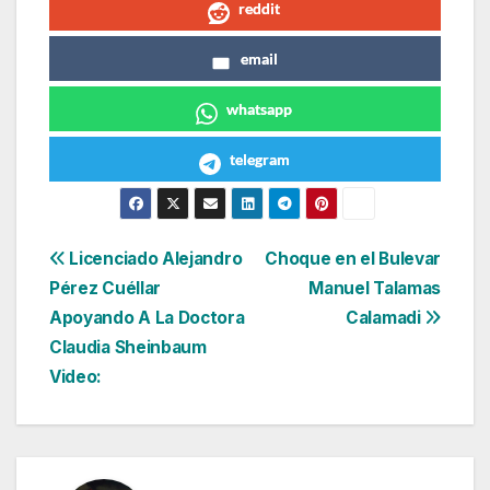
reddit
email
whatsapp
telegram
Navegación
Licenciado Alejandro
Choque en el Bulevar
Pérez Cuéllar
Manuel Talamas
de
Apoyando A La Doctora
Calamadi
entradas
Claudia Sheinbaum
Video: