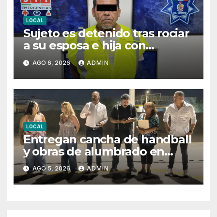
LOCAL
Sujeto es detenido tras rociar
a su esposa e hija con
combustible para intentar
AGO 6, 2026
ADMIN
privarlas de la vida
LOCAL
Entregan cancha de handball
y obras de alumbrado en
Torres del Sur y Praderas de
AGO 5, 2026
ADMIN
Oriente