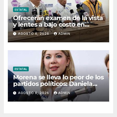
ESTATAL
Ofrecerán examen de la vista
y lentes a bajo costo en
Pueblito Mexicano
AGOSTO 6, 2026
ADMIN
ESTATAL
Morena se lleva lo peor de los
partidos políticos: Daniela
Álvarez
AGOSTO 6, 2026
ADMIN