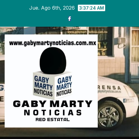
Ir
Jue. Ago 6th, 2026
3:37:25 AM
al
contenido