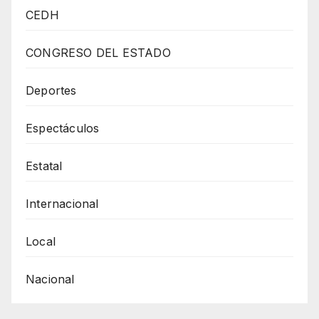
Por
CEDH
Juárez
Llega
CONGRESO DEL ESTADO
A
10
Deportes
Colonias
Espectáculos
En
Cinco
Estatal
Días
Internacional
Local
Nacional