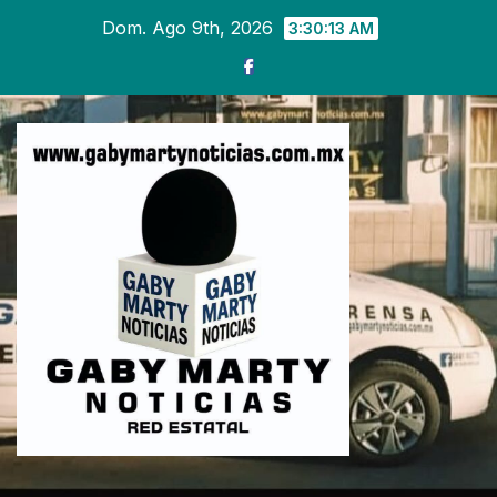
Ir
Dom. Ago 9th, 2026
3:30:15 AM
al
contenido