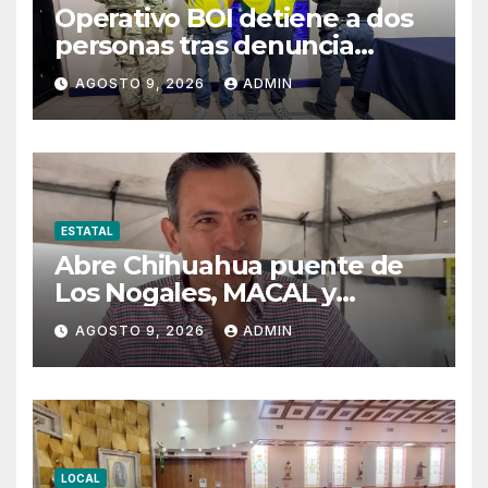
Operativo BOI detiene a dos
personas tras denuncia
anónima por presunta venta
AGOSTO 9, 2026
ADMIN
droga
ESTATAL
Abre Chihuahua puente de
Los Nogales, MACAL y
Conservatorio de Música este
AGOSTO 9, 2026
ADMIN
agosto
LOCAL