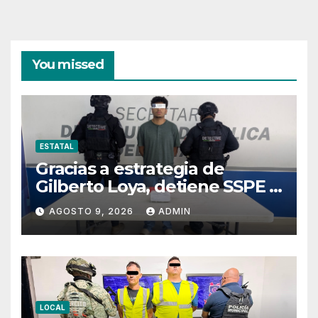
You missed
ESTATAL
Gracias a estrategia de
Gilberto Loya, detiene SSPE a
presunto implicado en
AGOSTO 9, 2026
ADMIN
homicidio en Juárez
LOCAL