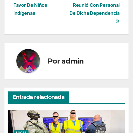
de
Favor De Niños
Reunió Con Personal
entradas
Indígenas
De Dicha Dependencia
Por
admin
Entrada relacionada
LOCAL