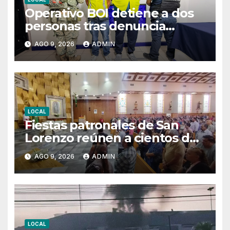
Operativo BOI detiene a dos
personas tras denuncia
anónima por presunta venta
AGO 9, 2026
ADMIN
droga
LOCAL
Fiestas patronales de San
Lorenzo reúnen a cientos de
juarenses
AGO 9, 2026
ADMIN
LOCAL