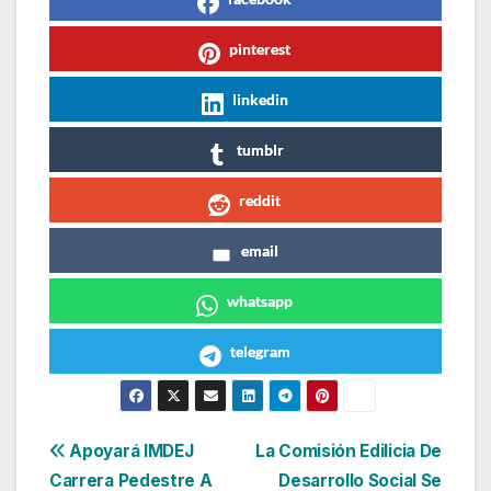
pinterest
linkedin
tumblr
reddit
email
whatsapp
telegram
Navegación
Apoyará IMDEJ
La Comisión Edilicia De
Carrera Pedestre A
Desarrollo Social Se