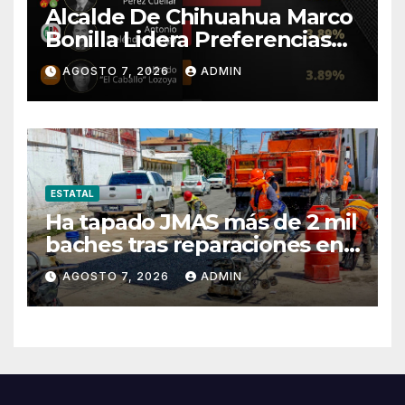
Alcalde De Chihuahua Marco
Bonilla Lidera Preferencias
Electorales De Acuerdo A
AGOSTO 7, 2026
ADMIN
Encuestas
ESTATAL
Ha tapado JMAS más de 2 mil
baches tras reparaciones en
la ciudad.
AGOSTO 7, 2026
ADMIN