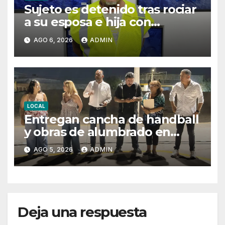
Sujeto es detenido tras rociar
a su esposa e hija con
combustible para intentar
AGO 6, 2026
ADMIN
privarlas de la vida
LOCAL
Entregan cancha de handball
y obras de alumbrado en
Torres del Sur y Praderas de
AGO 5, 2026
ADMIN
Oriente
Deja una respuesta