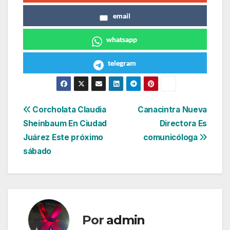
email
whatsapp
telegram
Navegación
Corcholata Claudia
Canacintra Nueva
Sheinbaum En Ciudad
Directora Es
de
Juárez Este próximo
comunicóloga
entradas
sábado
Por
admin