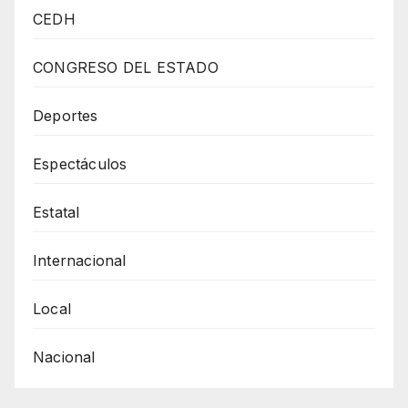
De
CEDH
Gobernación
Sufren
CONGRESO DEL ESTADO
Amenazas
Y
Deportes
Agresiones
Espectáculos
Durante
Clausuras
Estatal
Internacional
Local
Nacional