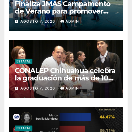
Finaliza JMAS Campamento
de Verano para promover
cuidado del agua.
AGOSTO 7, 2026
ADMIN
ESTATAL
CONALEP Chihuahua celebra
la graduación de más de 100
estudiantes del Plantel
AGOSTO 7, 2026
ADMIN
Delicias
ESTATAL