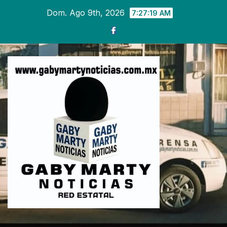
Ir
Dom. Ago 9th, 2026
7:27:21 AM
al
contenido