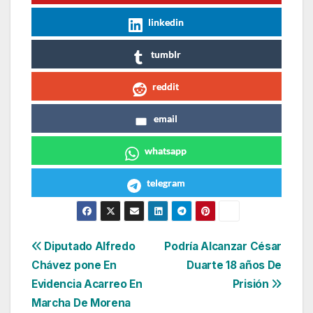
linkedin
tumblr
reddit
email
whatsapp
telegram
Navegación
Diputado Alfredo
Podría Alcanzar César
Chávez pone En
Duarte 18 años De
de
Evidencia Acarreo En
Prisión
entradas
Marcha De Morena