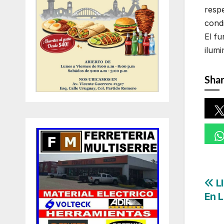
respe
condi
El f
ilumi
Shar
Na
Ll
En L
de