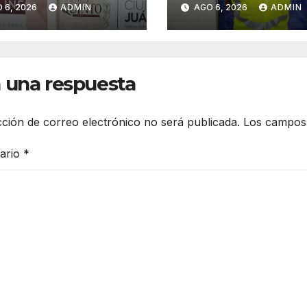
 6, 2026
ADMIN
AGO 6, 2026
ADMIN
 DIF Juárez y
combustible pa
ca el cierre de
intentar privarl
gestión
la vida
 una respuesta
cción de correo electrónico no será publicada.
Los campos 
ario
*