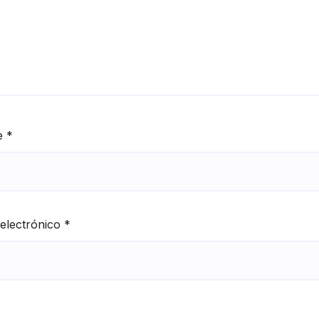
e
*
electrónico
*