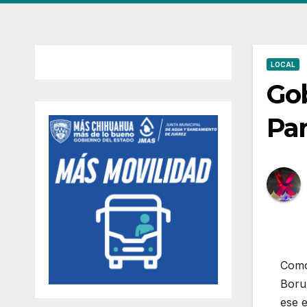
LOCAL
Gob
Pa
Como 
Borun
ese e