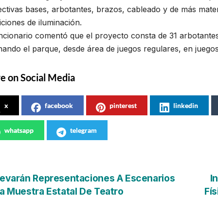
ctivas bases, arbotantes, brazos, cableado y de más materi
ciones de iluminación.
uncionario comentó que el proyecto consta de 31 arbotante
nando el parque, desde área de juegos regulares, en juego
e on Social Media
x
facebook
pinterest
linkedin
whatsapp
telegram
vegación
evarán Representaciones A Escenarios
I
a Muestra Estatal De Teatro
Fís