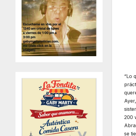
“Lo 
práct
quere
Ayer,
sist
200 w
Abrah
se t