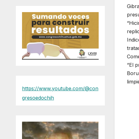
Gibra
presu
“Hici
repli
Indic
trata
Comer
“El p
Boru
limpi
https://www.youtube.com/@con
gresoedochih