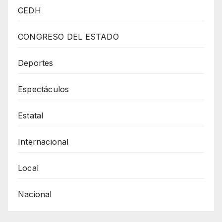
Presidente Andrés
CEDH
Manuel
López
CONGRESO DEL ESTADO
Obrador
Una
Deportes
Nota
Espectáculos
Diplomática
Contra
Estatal
Cierre
Fronterizo
Internacional
En
Paso
Local
Texas
Nacional