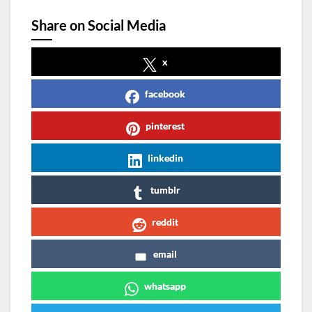
Share on Social Media
x
facebook
pinterest
linkedin
tumblr
reddit
email
whatsapp