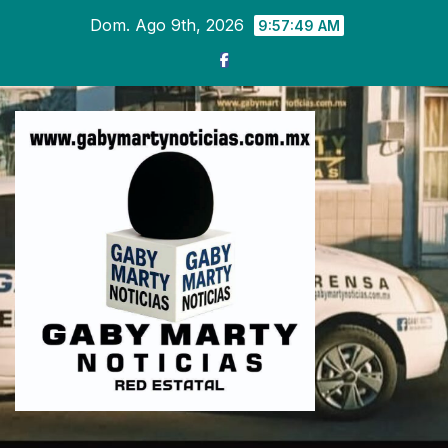
Ir
Dom. Ago 9th, 2026
9:57:50 AM
al
contenido