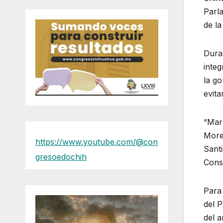
Parla
de la
Duran
inte
la g
evita
“Maru
Moren
https://www.youtube.com/@con
Sant
gresoedochih
Const
Para 
del P
del a