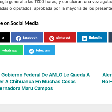
egla general a las 11:00 horas, y concluirán una vez agota
adas o diputados, aprobada por la mayoría de los presente
e on Social Media
x
facebook
pinterest
linkedin
whatsapp
telegram
vegación
 Gobierno Federal De AMLO Le Queda A
Ale
er A Chihuahua En Muchas Cosas
No H
ernadora Maru Campos
tradas