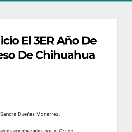
icio El 3ER Año De
reso De Chihuahua
ta Sandra Dueñes Monárrez.
otestas encabezadas por el Grupo