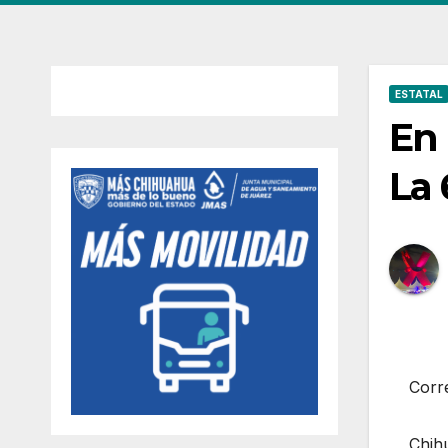
ESTATAL
En 
La 
Corr
Chih