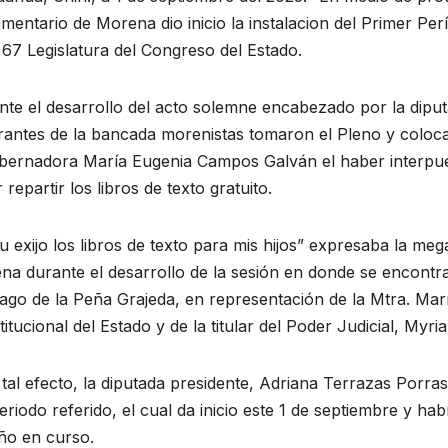
mentario de Morena dio inicio la instalacion del Primer Pe
 67 Legislatura del Congreso del Estado.
te el desarrollo del acto solemne encabezado por la diput
grantes de la bancada morenistas tomaron el Pleno y colo
obernadora María Eugenia Campos Galván el haber interpue
r repartir los libros de texto gratuito.
 exijo los libros de texto para mis hijos” expresaba la me
a durante el desarrollo de la sesión en donde se encontr
iago de la Peña Grajeda, en representación de la Mtra. M
itucional del Estado y de la titular del Poder Judicial, My
tal efecto, la diputada presidente, Adriana Terrazas Porras, 
eriodo referido, el cual da inicio este 1 de septiembre y ha
ño en curso.