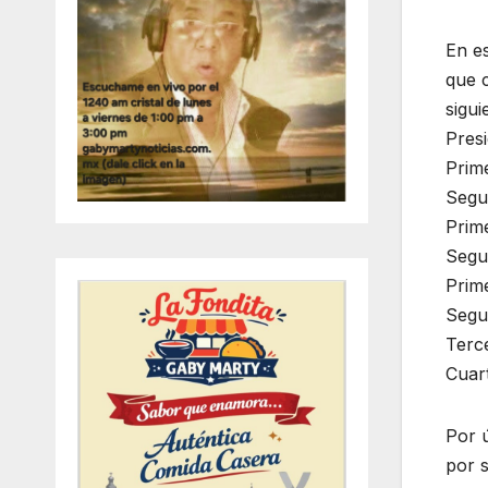
En es
que c
sigui
Pres
Prime
Segun
Prime
Segu
Prim
Segu
Terce
Cuart
Por 
por s