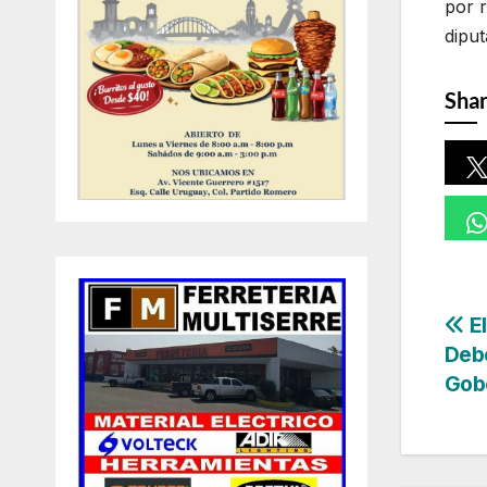
por r
diput
Shar
Na
El
Deb
de
Gob
en