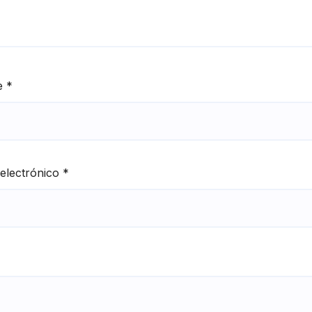
e
*
electrónico
*