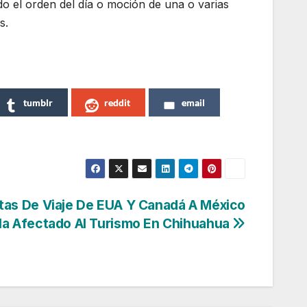
do el orden del día o moción de una o varias
s.
tumblr
reddit
email
rtas De Viaje De EUA Y Canadá A México
a Afectado Al Turismo En Chihuahua