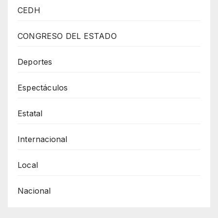
FBI
CEDH
Se
Infiltró
CONGRESO DEL ESTADO
Un
Escuadrón
Deportes
Japonés
Espectáculos
Para
Matar
Estatal
A
Pancho
Internacional
Villa
Local
Nacional