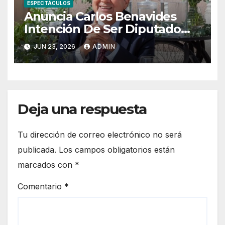
ESPECTÁCULOS
Anuncia Carlos Benavides
Intención De Ser Diputado
Federal Por Morena
JUN 23, 2026
ADMIN
Deja una respuesta
Tu dirección de correo electrónico no será
publicada.
Los campos obligatorios están
marcados con
*
Comentario
*