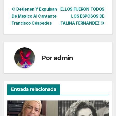
Navegación
Detienen Y Expulsan
ELLOS FUERON TODOS
De México Al Cantante
LOS ESPOSOS DE
de
Francisco Céspedes
TALINA FERNANDEZ
entradas
Por
admin
Entrada relacionada