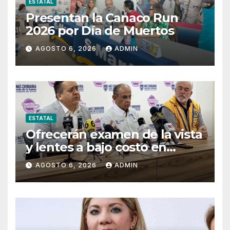
ESTATAL
Presentan la Canaco Run
2026 por Día de Muertos
AGOSTO 6, 2026
ADMIN
ESTATAL
Ofrecerán examen de la vista
y lentes a bajo costo en
Pueblito Mexicano
AGOSTO 6, 2026
ADMIN