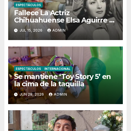
ESPECTÁCULOS
Fallece La Actriz
Chihuahuense Elsa Aguirre A
Los 95 Años
JUL 15, 2026
ADMIN
ESPECTÁCULOS
INTERNACIONAL
Se mantiene ‘Toy Story 5’ en
la cima de la taquilla
JUN 28, 2026
ADMIN