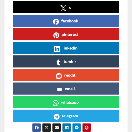
x
facebook
pinterest
linkedin
tumblr
reddit
email
whatsapp
telegram