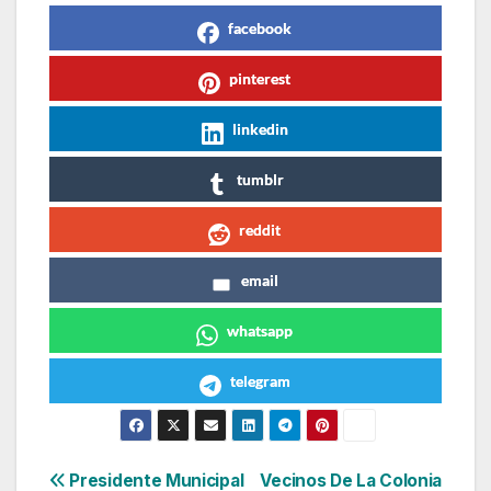
facebook
pinterest
linkedin
tumblr
reddit
email
whatsapp
telegram
Navegación
Presidente Municipal
Vecinos De La Colonia