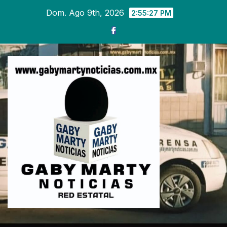
Ir
Dom. Ago 9th, 2026
2:55:28 PM
al
contenido