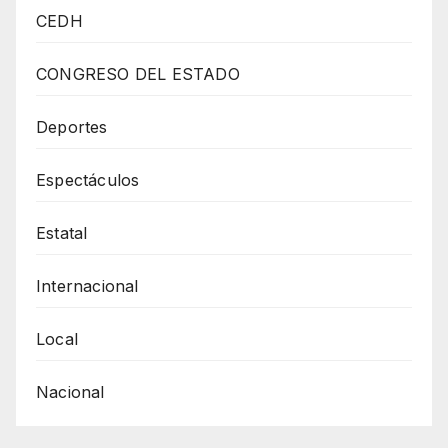
La
CEDH
Masculino
En
CONGRESO DEL ESTADO
La
Avenida
Deportes
16
Espectáculos
De
Septiembre
Estatal
En
La
Internacional
Colonia
partido
Local
Romero
Nacional