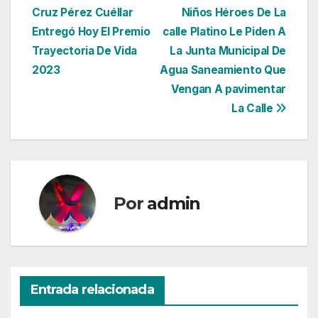
Cruz Pérez Cuéllar
Niños Héroes De La
de
Entregó Hoy El Premio
calle Platino Le Piden A
entradas
Trayectoria De Vida
La Junta Municipal De
2023
Agua Saneamiento Que
Vengan A pavimentar
La Calle
Por
admin
Entrada relacionada