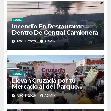
LOCAL
Incendio En Restaurante
Dentro De Central Camionera
AGO 8, 2026
ADMIN
LOCAL
Llevan Cruzada por tu
Mercado al del Parque
Hidalgo
AGO 8, 2026
ADMIN