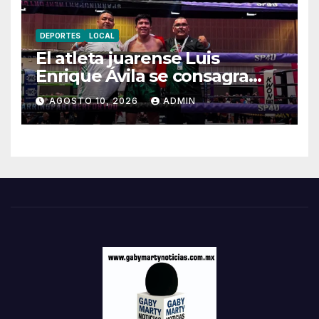
DEPORTES
LOCAL
El atleta juarense Luis
Enrique Ávila se consagra
subcampeón en el
AGOSTO 10, 2026
ADMIN
Campeonato Mundial WKU
2026 en Berlín