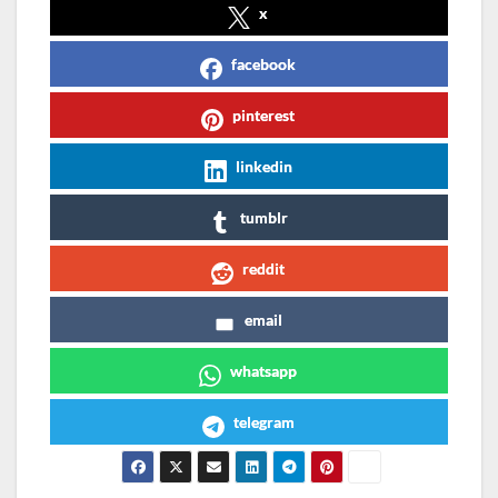
x
facebook
pinterest
linkedin
tumblr
reddit
email
whatsapp
telegram