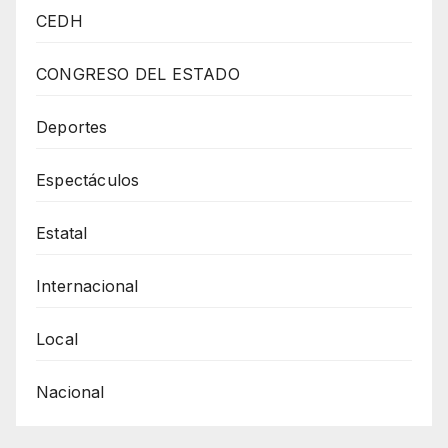
General
CEDH
De
Desarrollo
CONGRESO DEL ESTADO
Social
Continúa
Deportes
Con
Espectáculos
El
Trabajo
Estatal
De
Socialización
Internacional
Local
Nacional