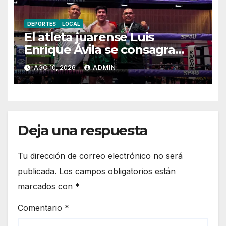
DEPORTES
LOCAL
El atleta juarense Luis
Enrique Ávila se consagra
subcampeón en el
AGO 10, 2026
ADMIN
Campeonato Mundial WKU
2026 en Berlín
Deja una respuesta
Tu dirección de correo electrónico no será
publicada.
Los campos obligatorios están
marcados con
*
Comentario
*