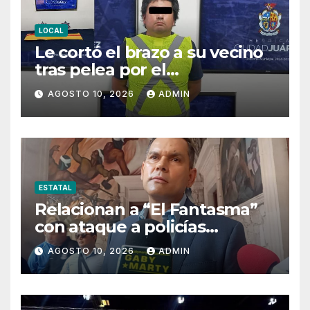
LOCAL
Le cortó el brazo a su vecino
tras pelea por el
estacionamiento
AGOSTO 10, 2026
ADMIN
ESTATAL
Relacionan a “El Fantasma”
con ataque a policías
estatales en Aldama del 4 de
AGOSTO 10, 2026
ADMIN
agosto