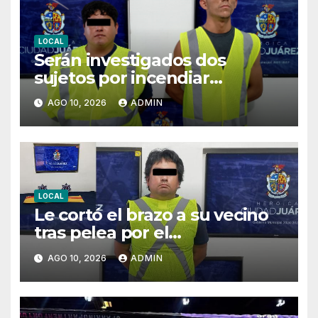
LOCAL
Serán investigados dos
sujetos por incendiar
camioneta; fueron detenidos
AGO 10, 2026
ADMIN
por agredir a oficiales
LOCAL
Le cortó el brazo a su vecino
tras pelea por el
estacionamiento
AGO 10, 2026
ADMIN