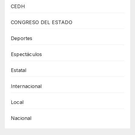
General
CEDH
De
Desarrollo
CONGRESO DEL ESTADO
Social
Acudió
Deportes
A
Espectáculos
La
Colonia
Estatal
Sol
Poniente
Internacional
Y
Ampliación
Local
Aeropuerto
Nacional
Para
Entregar