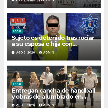
de su gestión
LOCAL
Sujeto es detenido tras rociar
a su esposa e hija con
combustible para intentar
AGO 6, 2026
ADMIN
privarlas de la vida
LOCAL
Entregan cancha de handball
y obras de alumbrado en
Torres del Sur y Praderas de
AGO 5, 2026
ADMIN