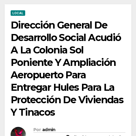
Hules
Para
LOCAL
La
Dirección General De
Protección
Desarrollo Social Acudió
De
Viviendas
A La Colonia Sol
Y
Poniente Y Ampliación
Tinacos
Aeropuerto Para
Entregar Hules Para La
Protección De Viviendas
Y Tinacos
Por
admin