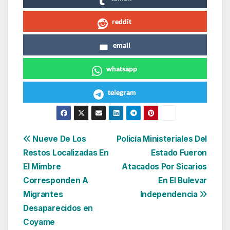
reddit
email
whatsapp
telegram
Navegación
Nueve De Los
Policía Ministeriales Del
Restos Localizadas En
Estado Fueron
de
El Mimbre
Atacados Por Sicarios
entradas
Corresponden A
En El Bulevar
Migrantes
Independencia
Desaparecidos en
Coyame