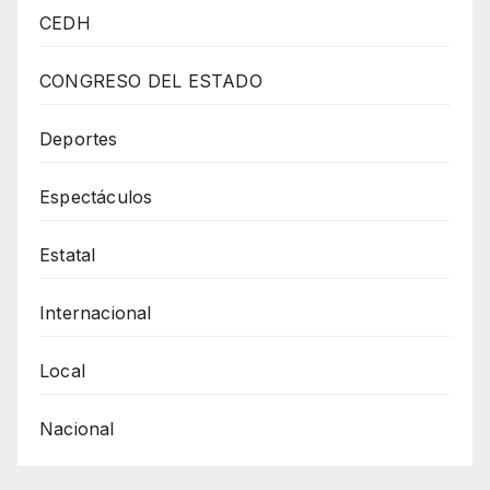
A
CEDH
SUJETO
POR
CONGRESO DEL ESTADO
DESOBEDIENCIA
Y
Deportes
RESISTENCIA
Espectáculos
DE
PARTICULARES
Estatal
SERÁ
INVESTIGADO
Internacional
POR
EL
Local
DELITO
Nacional
DE
ROBO