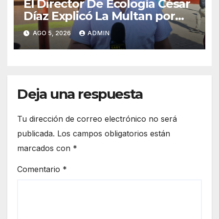
El Director De Ecología César
Díaz Explicó La Multan por
Contaminación Tras Incendio
AGO 5, 2026
ADMIN
De Llantas
Deja una respuesta
Tu dirección de correo electrónico no será
publicada.
Los campos obligatorios están
marcados con
*
Comentario
*