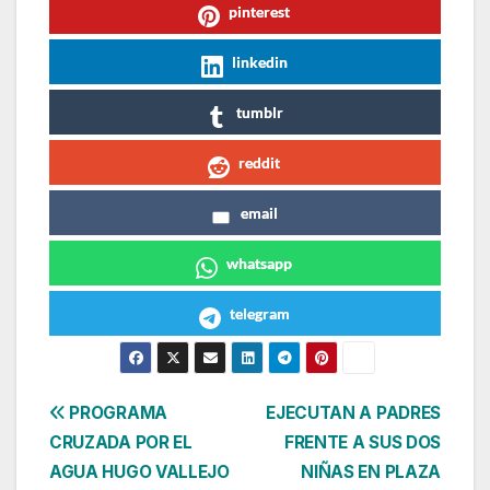
pinterest
linkedin
tumblr
reddit
email
whatsapp
telegram
Navegación
PROGRAMA
EJECUTAN A PADRES
CRUZADA POR EL
FRENTE A SUS DOS
de
AGUA HUGO VALLEJO
NIÑAS EN PLAZA