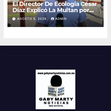
El Director De Ecología César
Díaz Explicó La Multan por
Contaminación Tras Incendio
AGOSTO 5, 2026
ADMIN
De Llantas