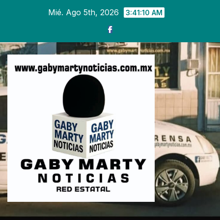
Ir
Mié. Ago 5th, 2026
3:41:12 AM
al
contenido