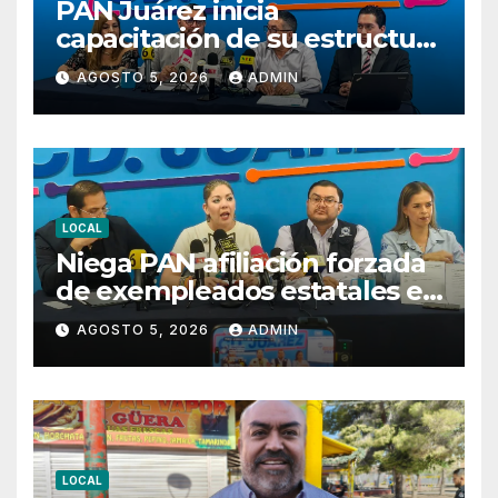
PAN Juárez inicia
capacitación de su estructura
rumbo al proceso electoral
AGOSTO 5, 2026
ADMIN
de 2027
LOCAL
Niega PAN afiliación forzada
de exempleados estatales en
Juárez
AGOSTO 5, 2026
ADMIN
LOCAL