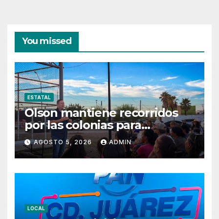
You missed
ESTATAL
Olson mantiene recorridos
por las colonias para
escuchar a las familias
AGOSTO 5, 2026
ADMIN
LOCAL