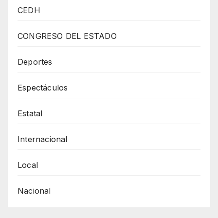
CON
CEDH
8
ARMAS
CONGRESO DEL ESTADO
CIENTOS
DE
Deportes
CARTUCHOS
Espectáculos
MARIGUANA
Y
Estatal
PASTILLAS
DE
Internacional
FENTANILO
Local
Nacional