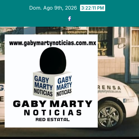
Ir
Dom. Ago 9th, 2026
3:22:13 PM
al
contenido