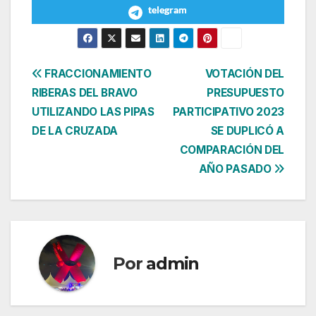
telegram
Navegación
FRACCIONAMIENTO
VOTACIÓN DEL
RIBERAS DEL BRAVO
PRESUPUESTO
de
UTILIZANDO LAS PIPAS
PARTICIPATIVO 2023
entradas
DE LA CRUZADA
SE DUPLICÓ A
COMPARACIÓN DEL
AÑO PASADO
Por
admin