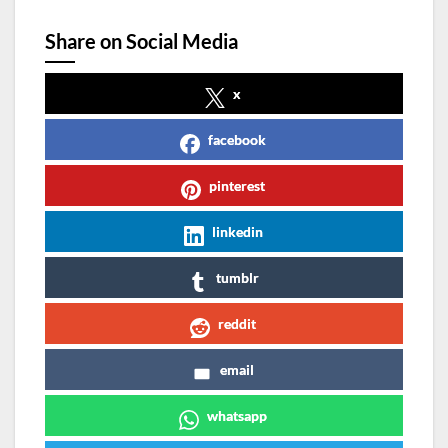
Share on Social Media
x
facebook
pinterest
linkedin
tumblr
reddit
email
whatsapp