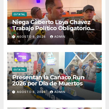
ESTATAL
Niega Gilberto Loya Chávez
Trabajo Político Obligatorio
De Exempleados De SSPE
AGOSTO 6, 2026
ADMIN
ESTATAL
Presentan la Canaco Run
2026 por Día de Muertos
AGOSTO 6, 2026
ADMIN