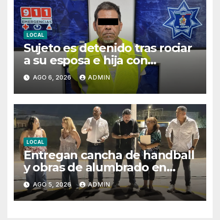
LOCAL
Sujeto es detenido tras rociar
a su esposa e hija con
combustible para intentar
AGO 6, 2026
ADMIN
privarlas de la vida
LOCAL
Entregan cancha de handball
y obras de alumbrado en
Torres del Sur y Praderas de
AGO 5, 2026
ADMIN
Oriente