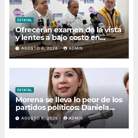
ESTATAL
Ofrecerán examen de la vista
y lentes a bajo costo en
Pueblito Mexicano
AGOSTO 6, 2026
ADMIN
ESTATAL
Morena se lleva lo peor de los
partidos políticos: Daniela
Álvarez
AGOSTO 6, 2026
ADMIN