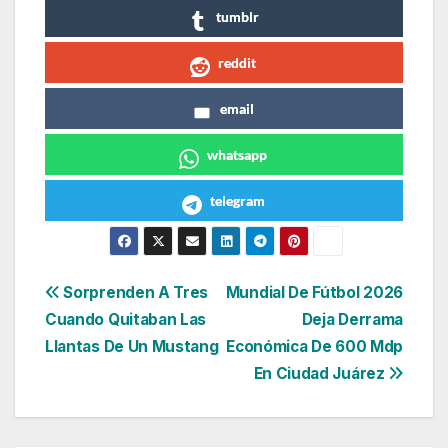
tumblr
reddit
email
whatsapp
telegram
Navegación
Sorprenden A Tres
Mundial De Fútbol 2026
Cuando Quitaban Las
Deja Derrama
de
Llantas De Un Mustang
Económica De 600 Mdp
entradas
En Ciudad Juárez