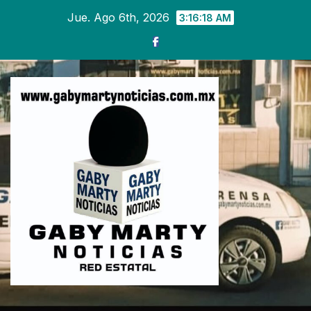
Ir
Jue. Ago 6th, 2026
3:16:20 AM
al
contenido