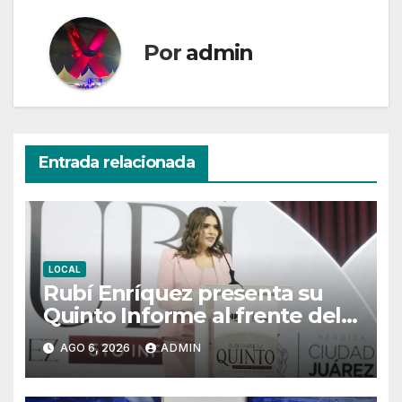
Por
admin
Entrada relacionada
LOCAL
Rubí Enríquez presenta su
Quinto Informe al frente del
DIF Juárez y marca el cierre
AGO 6, 2026
ADMIN
de su gestión