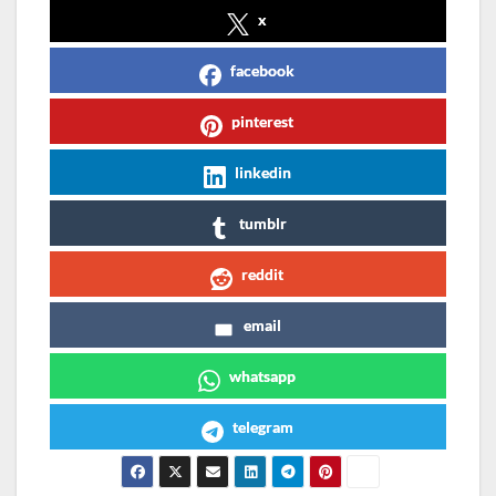
x
facebook
pinterest
linkedin
tumblr
reddit
email
whatsapp
telegram