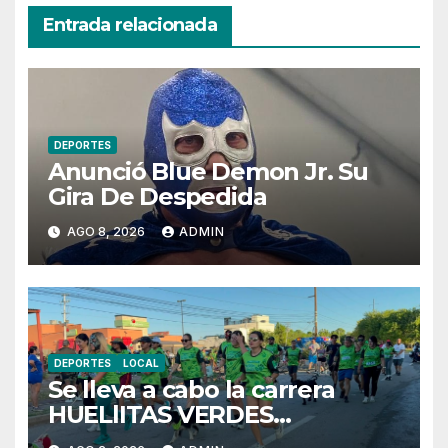
Entrada relacionada
DEPORTES
Anunció Blue Demon Jr. Su
Gira De Despedida
AGO 8, 2026
ADMIN
DEPORTES
LOCAL
Se lleva a cabo la carrera
HUELlITAS VERDES
KILOMETROS DE AYUDA.