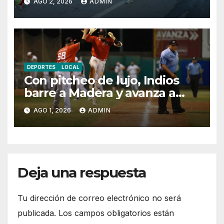
AGO 2, 2026
ADMIN
DEPORTES
LOCAL
Con pitcheo de lujo, Indios
barre a Madera y avanza a
semifinales
AGO 1, 2026
ADMIN
Deja una respuesta
Tu dirección de correo electrónico no será
publicada.
Los campos obligatorios están