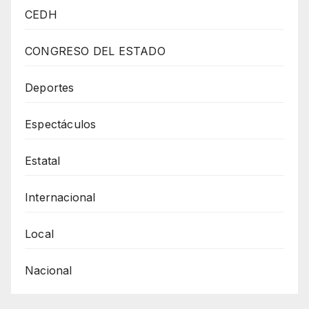
JUARENSE
CEDH
GERARDO
EL
CONGRESO DEL ESTADO
PELON
GARCIA
Deportes
SOSTENDRA
Espectáculos
UN
DUELO
Estatal
EN
CDMX
Internacional
Local
Nacional