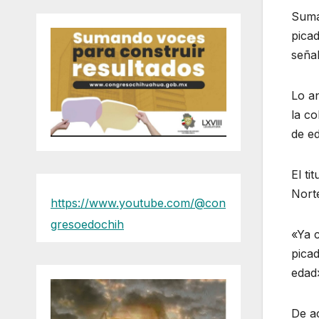
Sumam
pica
seña
Lo a
la c
de e
El ti
Norte
https://www.youtube.com/@con
gresoedochih
«Ya 
picad
edad»
De ac