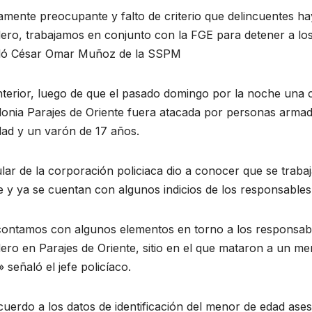
ente preocupante y falto de criterio que delincuentes hay
dero, trabajamos en conjunto con la FGE para detener a lo
ló César Omar Muñoz de la SSPM
nterior, luego de que el pasado domingo por la noche una 
olonia Parajes de Oriente fuera atacada por personas arm
dad y un varón de 17 años.
tular de la corporación policiaca dio a conocer que se trab
 y ya se cuentan con algunos indicios de los responsables 
contamos con algunos elementos en torno a los responsab
ero en Parajes de Oriente, sitio en el que mataron a un 
 señaló el jefe policíaco.
uerdo a los datos de identificación del menor de edad ase