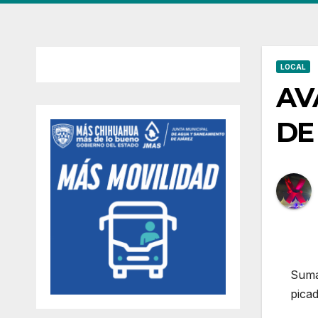
LOCAL
AV
DE
Sumam
picad