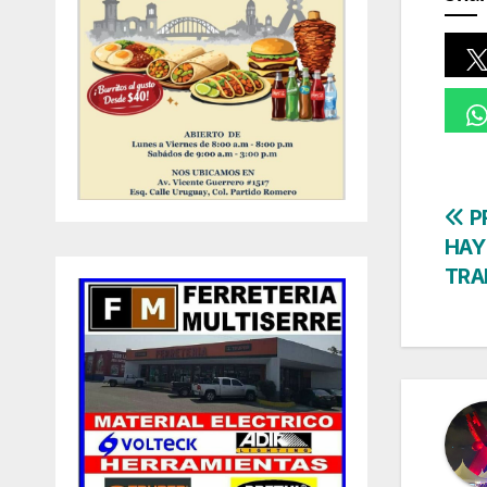
Na
P
HAY
de
TRA
en