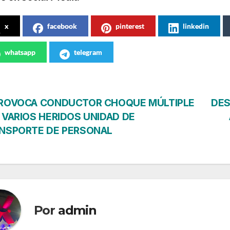
x
facebook
pinterest
linkedin
whatsapp
telegram
vegación
ROVOCA CONDUCTOR CHOQUE MÚLTIPLE
DES
 VARIOS HERIDOS UNIDAD DE
NSPORTE DE PERSONAL
tradas
Por
admin