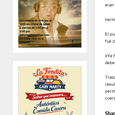
eran 
herma
El j
fue i
«Ya 
debe
Trasc
resul
perma
cuer
Shar