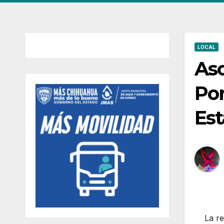
LOCAL
Aso
Por
Es
La re