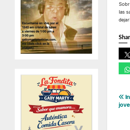
Sobre
las s
dejar
Shar
Na
In
jove
de
en