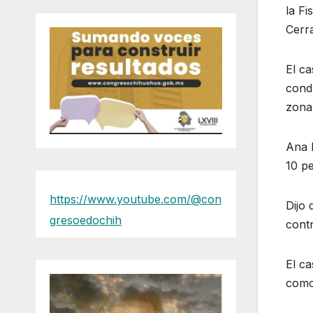
la Fi
Cerra
El ca
condu
zona 
Ana F
10 p
https://www.youtube.com/@con
Dijo 
gresoedochih
cont
El ca
como 