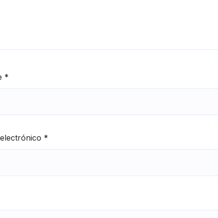
e
*
electrónico
*