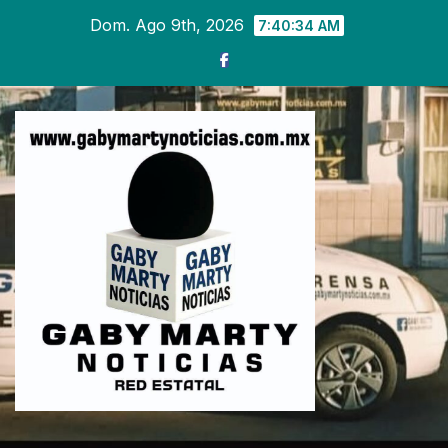
Ir
Dom. Ago 9th, 2026
7:40:35 AM
al
contenido