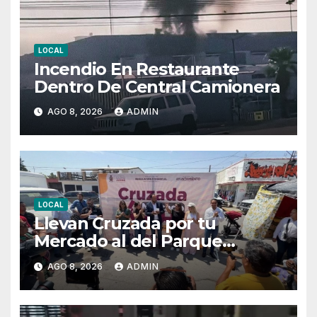
LOCAL
Incendio En Restaurante
Dentro De Central Camionera
AGO 8, 2026
ADMIN
LOCAL
Llevan Cruzada por tu
Mercado al del Parque
Hidalgo
AGO 8, 2026
ADMIN