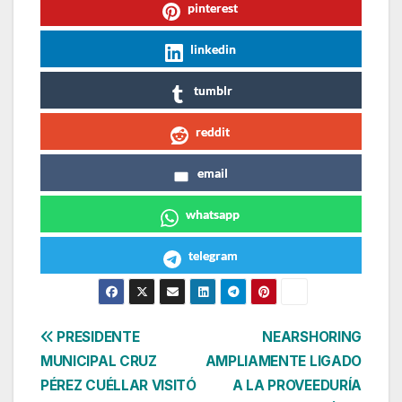
pinterest
linkedin
tumblr
reddit
email
whatsapp
telegram
Navegación
PRESIDENTE
NEARSHORING
MUNICIPAL CRUZ
AMPLIAMENTE LIGADO
de
PÉREZ CUÉLLAR VISITÓ
A LA PROVEEDURÍA