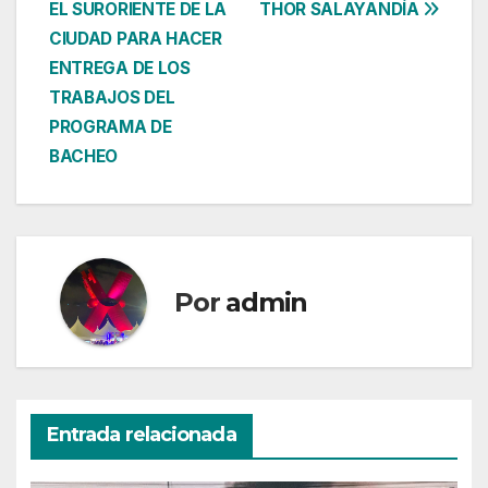
entradas
EL SURORIENTE DE LA
THOR SALAYANDÍA
CIUDAD PARA HACER
ENTREGA DE LOS
TRABAJOS DEL
PROGRAMA DE
BACHEO
Por
admin
Entrada relacionada