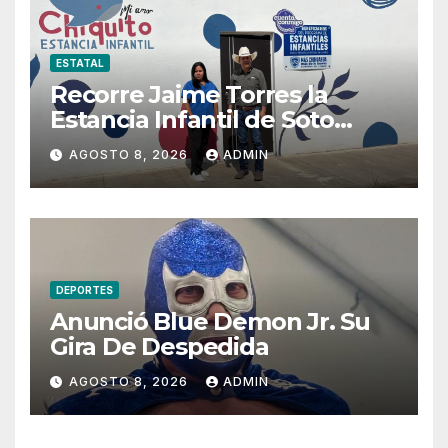
ESTATAL
Recorre Jaime Torres la
Estancia Infantil de Soto
Máynez y refrenda
AGOSTO 8, 2026
ADMIN
compromiso con la niñez del
Distrito 13
DEPORTES
Anunció Blue Demon Jr. Su
Gira De Despedida
AGOSTO 8, 2026
ADMIN