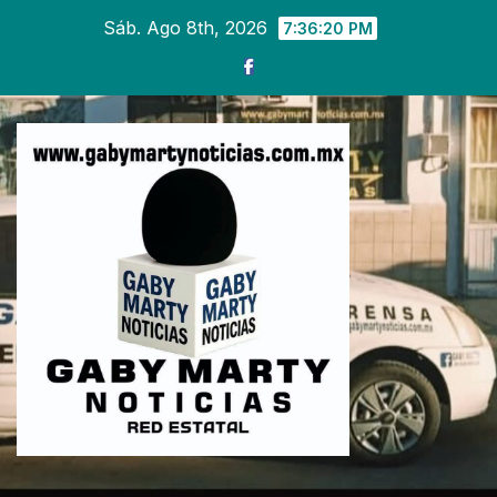
Ir
Sáb. Ago 8th, 2026
7:36:23 PM
al
contenido