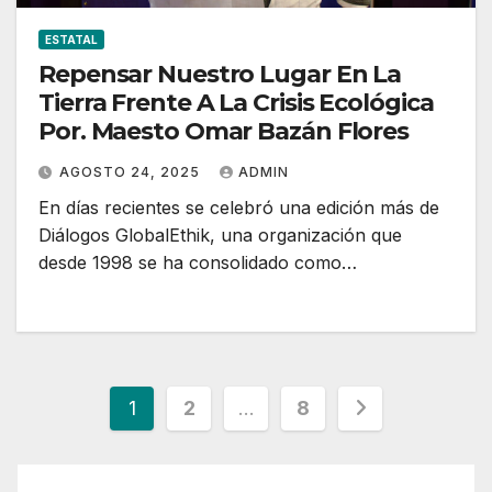
ESTATAL
Repensar Nuestro Lugar En La
Tierra Frente A La Crisis Ecológica
Por. Maesto Omar Bazán Flores
AGOSTO 24, 2025
ADMIN
En días recientes se celebró una edición más de
Diálogos GlobalEthik, una organización que
desde 1998 se ha consolidado como…
Paginación
1
2
…
8
de