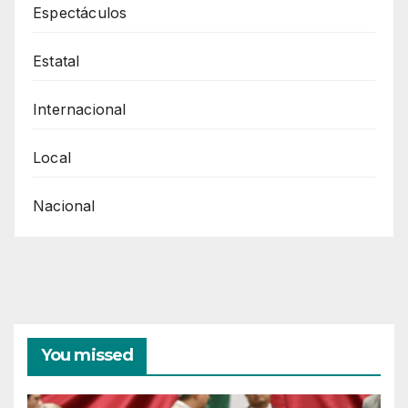
Espectáculos
A
La
Estatal
Crisis
Ecológica
Internacional
Por.
Maesto
Local
Omar
Nacional
Bazán
Flores
You missed