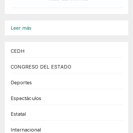
:
Leer más
Enrique
De
CEDH
La
Madrid
CONGRESO DEL ESTADO
Dialogó
Con
Deportes
La
Espectáculos
Sociedad
Civil
Estatal
De
Durango
Internacional