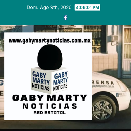
Ir
Dom. Ago 9th, 2026
4:09:03 PM
al
contenido