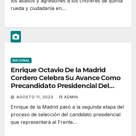
los asaltos y agresiones a los choferes de quinta
rueda y ciudadanía en…
NACIONAL
Enrique Octavio De la Madrid
Cordero Celebra Su Avance Como
Precandidato Presidencial Del
Frente Amplio Por México
AGOSTO 11, 2023
ADMIN
Enrique de la Madrid pasó a la segunda etapa del
proceso de selección del candidato presidencial
que representará al Frente…