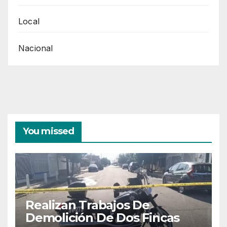
En
Apoyo
Local
Para
Nacional
El
Frente
Amplio
Por
México
You missed
Realizan Trabajos De
Demolición De Dos Fincas