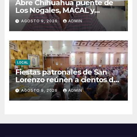
Abre Chihuahua puente de
Los Nogales, MACAL y
Conservatorio de Música este
AGOSTO 9, 2026
ADMIN
agosto
LOCAL
Fiestas patronales de San
Lorenzo reúnen a cientos de
juarenses
AGOSTO 9, 2026
ADMIN