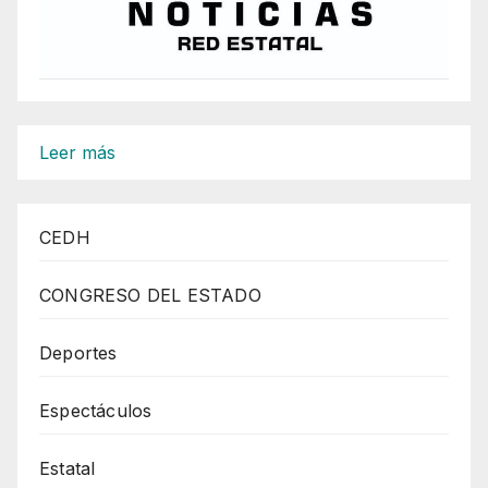
:
Leer más
APROBACIÓN
DE
CEDH
LEY
3
CONGRESO DEL ESTADO
DE
3
Deportes
EVITA
Espectáculos
QUE
EL
Estatal
PODER