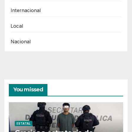
ESTE
Internacional
EN
MANOS
Local
DE
Nacional
VIOLADORES
DE
LOS
DH
DE
LAS
You missed
MUJERES
ESTATAL