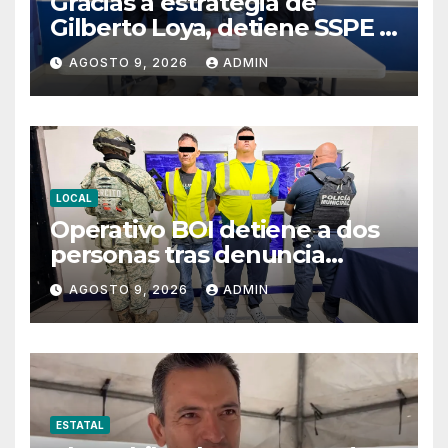
Gracias a estrategia de
Gilberto Loya, detiene SSPE a
presunto implicado en
AGOSTO 9, 2026
ADMIN
homicidio en Juárez
LOCAL
Operativo BOI detiene a dos
personas tras denuncia
anónima por presunta venta
AGOSTO 9, 2026
ADMIN
droga
ESTATAL